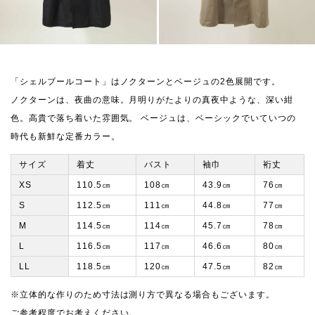
「シェルブールコート」はノクターンとベージュの2色展開です。
ノクターンは、夜曲の意味。月明りがたよりの真夜中ような、深い紺
色。高貴で落ち着いた雰囲気。 ベージュは、ベーシックでいていつの
時代も新鮮な定番カラー。
サイズ
着丈
バスト
袖巾
裄丈
XS
110.5㎝
108㎝
43.9㎝
76㎝
S
112.5㎝
111㎝
44.8㎝
77㎝
M
114.5㎝
114㎝
45.7㎝
78㎝
L
116.5㎝
117㎝
46.6㎝
80㎝
LL
118.5㎝
120㎝
47.5㎝
82㎝
※立体的な作りのため寸法は測り方で異なる場合もございます。
ご参考程度でお考えください。