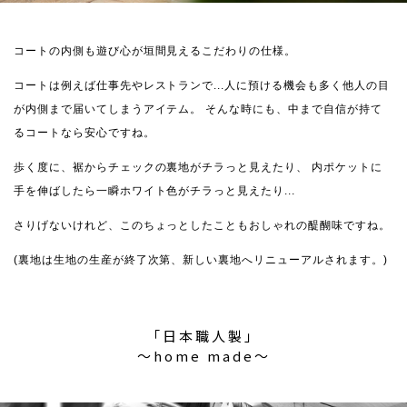
コートの内側も遊び心が垣間見えるこだわりの仕様。
コートは例えば仕事先やレストランで...人に預ける機会も多く他人の目
が内側まで届いてしまうアイテム。
そんな時にも、中まで自信が持て
るコートなら安心ですね。
歩く度に、裾からチェックの裏地がチラっと見えたり、
内ポケットに
手を伸ばしたら一瞬ホワイト色がチラっと見えたり...
さりげないけれど、このちょっとしたこともおしゃれの醍醐味ですね。
(裏地は生地の生産が終了次第、新しい裏地へリニューアルされます。)
「日本職人製」
〜home made〜