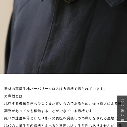
素材の高級生地バーバリークロスは力織機で織られています。
力織機とは…
「いい年齢 いい洋服」
現存する機械自体も少なくまた古いものであるため、扱う職人による微
調整があって今も稼働することができている織機です。
織りの速度を落としたり糸への負担を調整しつつ織りなされる生地は、
現代の大量生産の織機と比べると速度も遅く生産性もありませんが、機