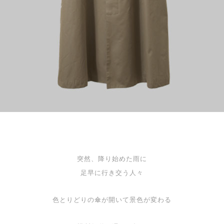
突然、降り始めた雨に
足早に行き交う人々
色とりどりの傘が開いて景色が変わる