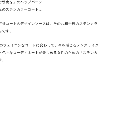
で朝食を」のヘップバーン
のステンカラーコート...
定番コートのデザインソースは、そのお相手役のステンカラ
んです。
流行のフェミニンなコートに変わって、今を感じるメンズライク
ら色々なコーディネートが楽しめる女性のための「ステンカ
す。