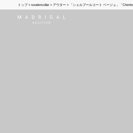
トップ
soutiencollar
アウター
「シェルブールコート ベージュ」「Cherbourgc