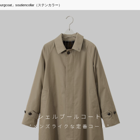
oat」soutiencollar（ステンカラー）
シェルブールコート
"メンズライクな定番コート"