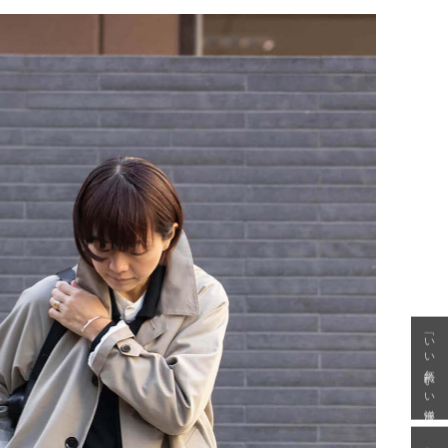
「いい年齢 いい洋服」