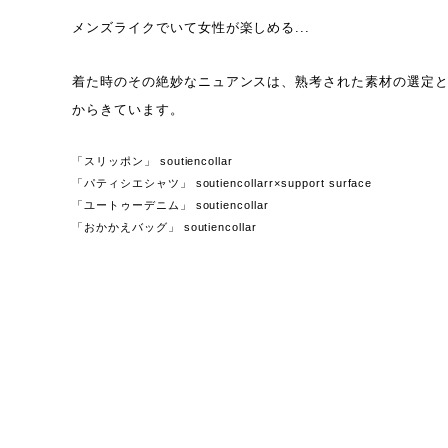
メンズライクでいて女性が楽しめる...
着た時のその絶妙なニュアンスは、熟考された素材の選定
からきています。
「スリッポン」 soutiencollar
「パティシエシャツ」 soutiencollarr×support surface
「ユートゥーデニム」 soutiencollar
「おかかえバッグ」 soutiencollar