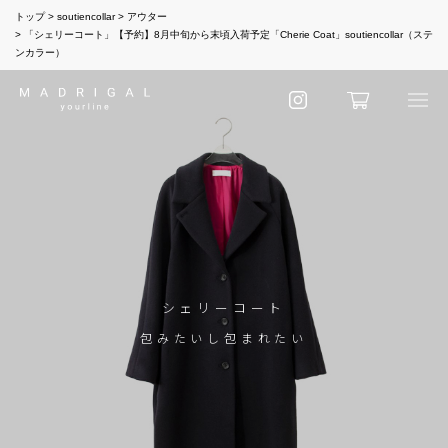
トップ
soutiencollar
アウター
「シェリーコート」【予約】8月中旬から末頃入荷予定「Cherie Coat」soutiencollar（ステ
ンカラー）
シェリーコート
包みたいし包まれたい