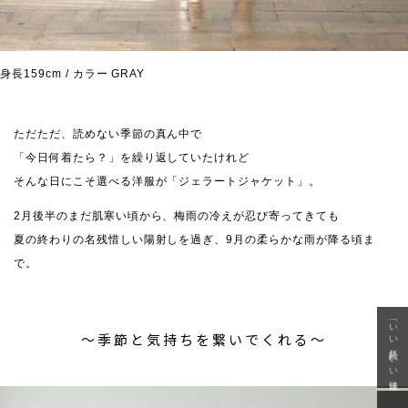
身長159cm / カラー GRAY
ただただ、読めない季節の真ん中で
「今日何着たら？」を繰り返していたけれど
そんな日にこそ選べる洋服が「ジェラートジャケット」。
2月後半のまだ肌寒い頃から、梅雨の冷えが忍び寄ってきても
夏の終わりの名残惜しい陽射しを過ぎ、9月の柔らかな雨が降る頃ま
で。
「いい年齢 いい洋服」
〜季節と気持ちを繋いでくれる〜