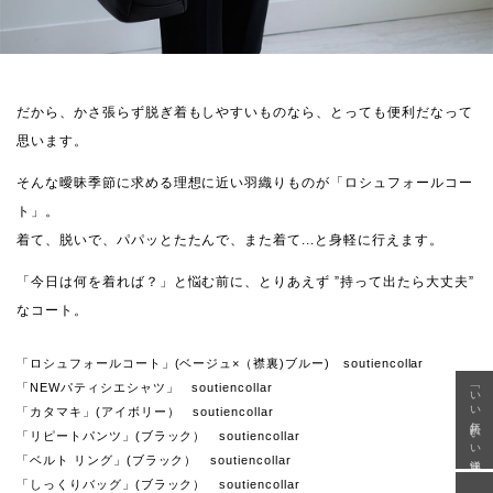
だから、かさ張らず脱ぎ着もしやすいものなら、とっても便利だなって
思います。
そんな曖昧季節に求める理想に近い羽織りものが「ロシュフォールコー
ト」。
着て、脱いで、パパッとたたんで、また着て...と身軽に行えます。
「今日は何を着れば？」と悩む前に、とりあえず ”持って出たら大丈夫”
なコート。
「ロシュフォールコート」(ベージュ×（襟裏)ブルー) soutiencollar
「NEWパティシエシャツ」 soutiencollar
「いい年齢 いい洋服」
「カタマキ」(アイボリー） soutiencollar
「リピートパンツ」(ブラック） soutiencollar
「ベルト リング」(ブラック） soutiencollar
「しっくりバッグ」(ブラック） soutiencollar