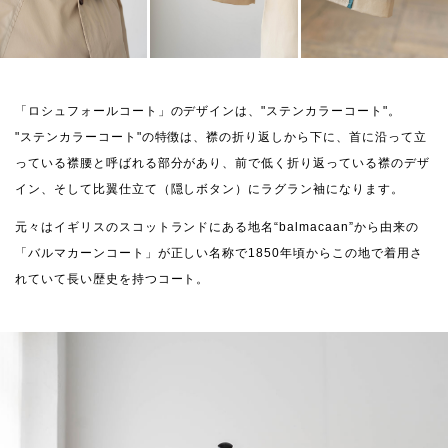
「ロシュフォールコート」のデザインは、"ステンカラーコート"。
"ステンカラーコート"の特徴は、襟の折り返しから下に、首に沿って立
っている襟腰と呼ばれる部分があり、前で低く折り返っている襟のデザ
イン、そして比翼仕立て（隠しボタン）にラグラン袖になります。
元々はイギリスのスコットランドにある地名“balmacaan”から由来の
「バルマカーンコート」が正しい名称で1850年頃からこの地で着用さ
れていて長い歴史を持つコート。