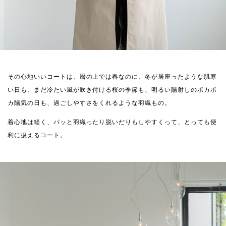
その心地いいコートは、暦の上では春なのに、冬が居座ったような肌寒
い日も、まだ冷たい風が吹き付ける桜の季節も、明るい陽射しのポカポ
カ陽気の日も、過ごしやすさをくれるような羽織もの。
着心地は軽く、パッと羽織ったり脱いだりもしやすくって、とっても便
利に扱えるコート。