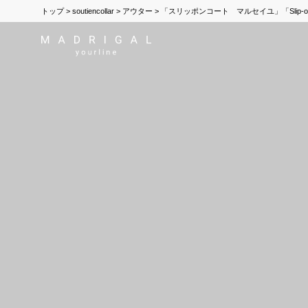
トップ
soutiencollar
アウター
「スリッポンコート マルセイユ」「Slip-on Mar