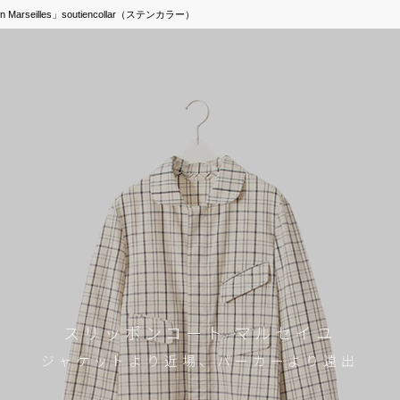
seilles」soutiencollar（ステンカラー）
スリッポンコート マルセイユ
ジャケットより近場、パーカーより遠出