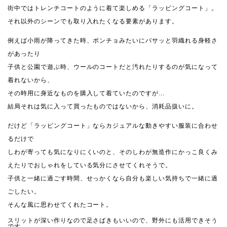
街中ではトレンチコートのように着て楽しめる「ラッピングコート」。
それ以外のシーンでも取り入れたくなる要素があります。
例えば小雨が降ってきた時、ポンチョみたいにバサッと羽織れる身軽さ
があったり
子供と公園で遊ぶ時、ウールのコートだと汚れたりするのが気になって
着れないから、
その時用に身近なものを購入して着ていたのですが…
結局それは気に入って買ったものではないから、消耗品扱いに。
だけど「ラッピングコート」ならカジュアルな動きやすい服装に合わせ
るだけで
しわが寄っても気になりにくいのと、そのしわが無造作にかっこ良くみ
えたりでおしゃれをしている気分にさせてくれそうで。
子供と一緒に過ごす時間、せっかくなら自分も楽しい気持ちで一緒に過
ごしたい。
そんな風に思わせてくれたコート。
スリットが深い作りなので足さばきもいいので、野外にも活用できそう
です。