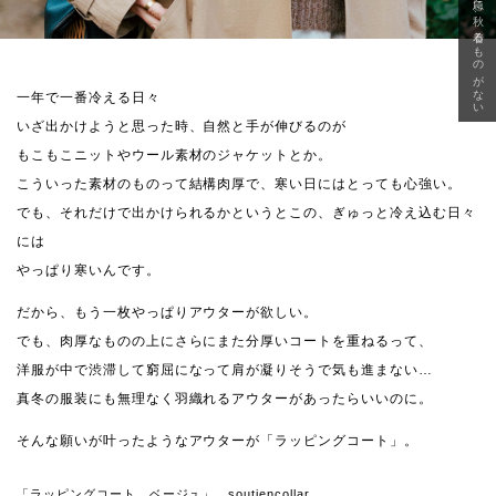
急に秋、着るものがない
一年で一番冷える日々
いざ出かけようと思った時、自然と手が伸びるのが
もこもこニットやウール素材のジャケットとか。
こういった素材のものって結構肉厚で、寒い日にはとっても心強い。
でも、それだけで出かけられるかというとこの、ぎゅっと冷え込む日々
には
やっぱり寒いんです。
だから、もう一枚やっぱりアウターが欲しい。
でも、肉厚なものの上にさらにまた分厚いコートを重ねるって、
洋服が中で渋滞して窮屈になって肩が凝りそうで気も進まない…
真冬の服装にも無理なく羽織れるアウターがあったらいいのに。
そんな願いが叶ったようなアウターが「ラッピングコート」。
「ラッピングコート ベージュ」 soutiencollar