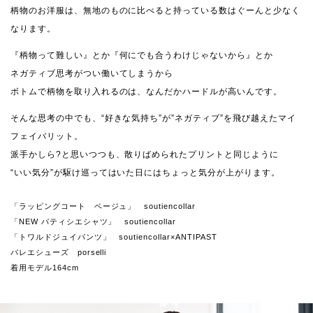
柄物のお洋服は、無地のものに比べると持っている数はぐーんと少なく
なります。
『柄物って難しい』とか『何にでも合うわけじゃないから』とか
ネガティブ思考がつい働いてしまうから
ボトムで柄物を取り入れるのは、なんだかハードルが高いんです。
そんな思考の中でも、“好きな気持ち”が”ネガティブ”を飛び越えたマイ
フェイバリット。
派手かしら?と思いつつも、散りばめられたプリントと同じように
“いい気分”が駆け巡ってはいた日にはちょっと気分が上がります。
「ラッピングコート ベージュ」 soutiencollar
「NEW パティシエシャツ」 soutiencollar
「トワルドジュイパンツ」 soutiencollar×ANTIPAST
バレエシューズ porselli
着用モデル164cm