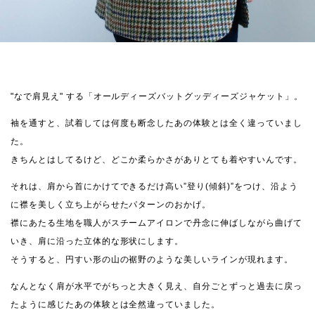
"なで肩見え" する「オールディーズバットグッディーズジャケット」。
袖を通すと、試着しては何度も断念したあの体験とは全く違っていまし
た。
きちんとはしてるけど、どこか柔らかさがありとても着やすいんです。
それは、肩から首にかけてできるだけ高い”登り(傾斜)”をつけ、沿よう
に襟を美しく立ち上がらせたパターンのおかげ。
襟にあたる生地を職人がスチームアイロンで丹念に伸ばしながら曲げて
いき、肩に沿った立体的な形状にします。
そうすると、円すい形の山の裾野のような美しいラインが現れます。
なんとなく肩が水平でがちっと大きく見え、自分ごとずっと過去に戻っ
たように感じたあの体験とは全然違っていました。