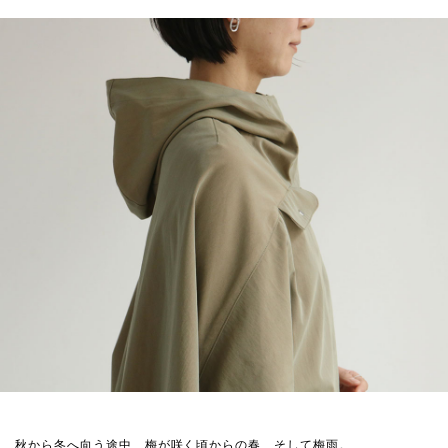
秋から冬へ向う途中、梅が咲く頃からの春、そして梅雨。