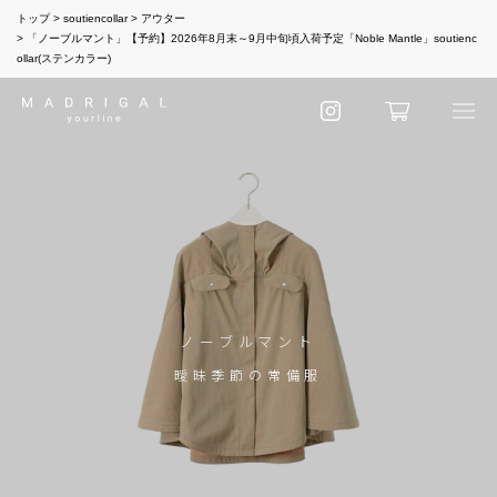
トップ
soutiencollar
アウター
「ノーブルマント」【予約】2026年8月末～9月中旬頃入荷予定「Noble Mantle」soutienc
ollar(ステンカラー)
ノーブルマント
曖昧季節の常備服