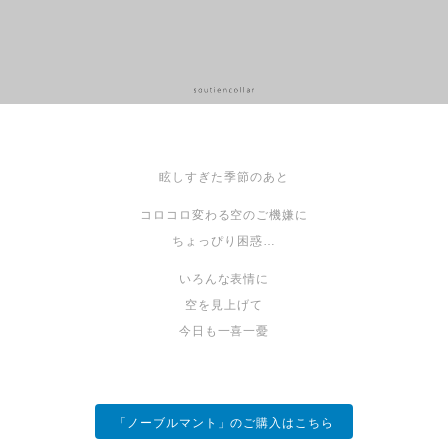
眩しすぎた季節のあと
コロコロ変わる空のご機嫌に
ちょっぴり困惑…
いろんな表情に
空を見上げて
今日も一喜一憂
「ノーブルマント」のご購入はこちら