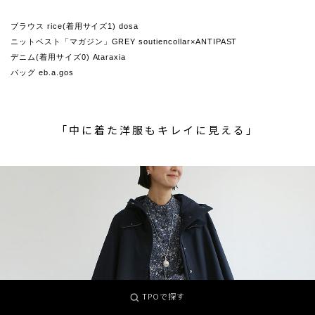
ブラウス rice(着用サイズ1) dosa
ニットベスト「マガジン」GREY soutiencollar×ANTIPAST
デニム(着用サイズ0) Ataraxia
バッグ eb.a.gos
「中に着た洋服もキレイに見える」
TPOで探す