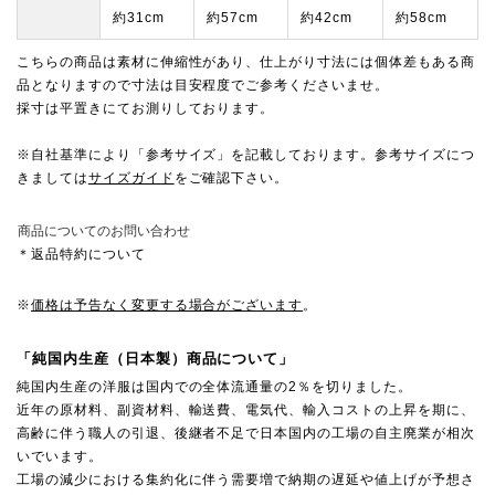
約31cm
約57cm
約42cm
約58cm
こちらの商品は素材に伸縮性があり、仕上がり寸法には個体差もある商
品となりますので寸法は目安程度でご参考くださいませ。
採寸は平置きにてお測りしております。
※自社基準により「参考サイズ」を記載しております。参考サイズにつ
きましては
サイズガイド
をご確認下さい。
商品についてのお問い合わせ
＊返品特約について
※
価格は予告なく変更する場合がございます
。
「純国内生産（日本製）商品について」
純国内生産の洋服は国内での全体流通量の2％を切りました。
近年の原材料、副資材料、輸送費、電気代、輸入コストの上昇を期に、
高齢に伴う職人の引退、後継者不足で日本国内の工場の自主廃業が相次
いでいます。
工場の減少における集約化に伴う需要増で納期の遅延や値上げが予想さ