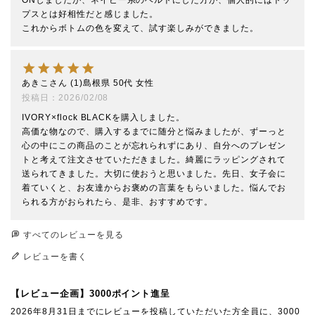
ONしましたが、ネイビー系のベルトにした方が、個人的にはトッ
プスとは好相性だと感じました。

これからボトムの色を変えて、試す楽しみができました。
あきこ
1
島根県
50代
女性
投稿日
2026/02/08
IVORY×flock BLACKを購入しました。

高価な物なので、購入するまでに随分と悩みましたが、ずーっと
心の中にこの商品のことが忘れられずにあり、自分へのプレゼン
トと考えて注文させていただきました。綺麗にラッピングされて
送られてきました。大切に使おうと思いました。先日、女子会に
着ていくと、お友達からお褒めの言葉をもらいました。悩んでお
られる方がおられたら、是非、おすすめです。
すべてのレビューを見る
レビューを書く
【レビュー企画】3000ポイント進呈
2026年8月31日までにレビューを投稿していただいた方全員に、3000