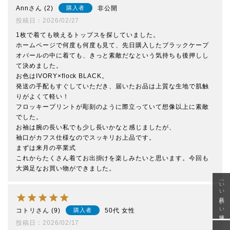
Ann
2
非公開
購入者
投稿日
2026/02/27
1枚で着ても映えるトップスを探していました。

ホームページで何度も何度も見て、先日購入したブラックケープ
オパールの中に着ても、きっと素敵だなという気持ちも後押しし
て決めました。

お色はIVORY×flock BLACK。

発送の手配もすぐしていただき、届いたお品は上質な生地で肌触
りがよくて軽い！

フロッキープリントが彫刻のように際立っていて想像以上に素敵
でした。

お袖は腕の長い私でも少し長いかなと感じましたが、

袖口がカフス仕様なのでスッキリお上品です。

まずは来月の卒業式

これからたくさん着てお出掛けを楽しみたいと思います。今回も
大満足なお買い物ができました。
「いい年齢 いい洋服」
コトリ
9
50代
女性
購入者
投稿日
2026/02/17