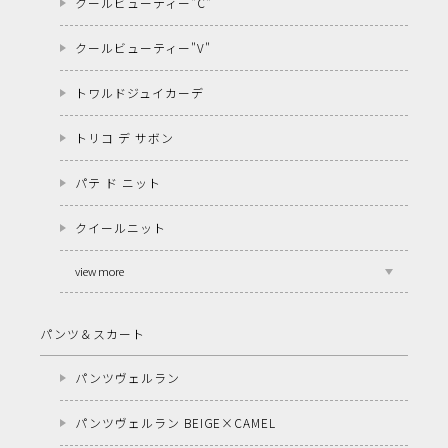
クールビューティー"C"
クールビューティー"V"
トワルドジュイカーデ
トリコ デ サボン
パテ ド ニット
クイールニット
view more
パンツ＆スカート
パンツヴェルラン
パンツヴェルラン BEIGE×CAMEL