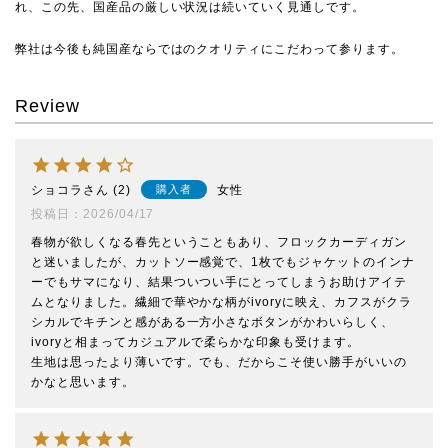
れ、この先、国産品の厳しい状況は続いていく見通しです。
弊社は今後も純国産ならではのクオリティにこだわって参ります。
Review
ショコラ
2
女性
購入者
投稿日
2026/04/17
春物が欲しくなる春先ということもあり、フロックカーディガン
と迷いましたが、カットソー感覚で、1枚でもジャケットのインナ
ーでもサマになり、結果ついつい手にとってしまうお助けアイテ
ムとなりました。繊細で華やかな柄がivoryに映え、カフスがクラ
シカルでキチンと感がある一方小さなボタンがかわいらしく、
ivoryと相まってカジュアルで柔らかな印象も受けます。

生地は思ったより薄いです。でも、だからこそ使い勝手がいいの
かなと思います。