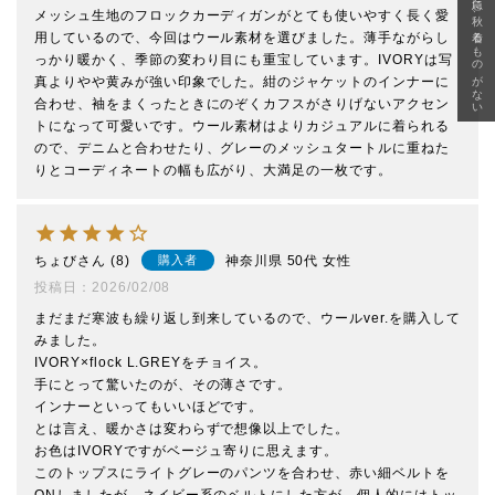
急に秋、着るものがない
メッシュ生地のフロックカーディガンがとても使いやすく長く愛
用しているので、今回はウール素材を選びました。薄手ながらし
っかり暖かく、季節の変わり目にも重宝しています。IVORYは写
真よりやや黄みが強い印象でした。紺のジャケットのインナーに
合わせ、袖をまくったときにのぞくカフスがさりげないアクセン
トになって可愛いです。ウール素材はよりカジュアルに着られる
ので、デニムと合わせたり、グレーのメッシュタートルに重ねた
りとコーディネートの幅も広がり、大満足の一枚です。
ちょび
8
神奈川県
50代
女性
購入者
投稿日
2026/02/08
まだまだ寒波も繰り返し到来しているので、ウールver.を購入して
みました。

IVORY×flock L.GREYをチョイス。

手にとって驚いたのが、その薄さです。

インナーといってもいいほどです。

とは言え、暖かさは変わらずで想像以上でした。

お色はIVORYですがベージュ寄りに思えます。

このトップスにライトグレーのパンツを合わせ、赤い細ベルトを