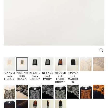
IVORY×f
IVORY×f
BLACK×
BLACK×
NAVY×fl
NAVY×fl
lock
lock
flock
flock
ock
ock
BLACK
L.GREY
L.GREY
IVORY
LIGHT
MARRO
BROWN
N