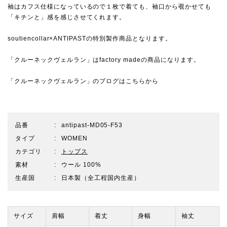
袖はカフス仕様になっているので１枚で着ても、袖口から覗かせても
「キチンと」感を感じさせてくれます。
soutiencollar×ANTIPASTの特別製作商品となります。
「クルーネックヴェルラン」はfactory madeの商品になります。
「クルーネックヴェルラン」のブログは
こちらから
品番
antipast-MD05-F53
タイプ
WOMEN
カテゴリ
トップス
素材
ウール 100%
生産国
日本製（全工程国内生産）
サイズ
肩幅
着丈
身幅
袖丈