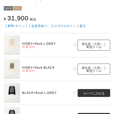
NEW
別注
31,900
¥
税込
[
870
ポイント ] 会員登録で、ただ今3％ポイント還元
IVORY×flock L.GREY
再生産（入荷）ご
在庫切れ
希望メール
IVORY×flock BLACK
再生産（入荷）ご
在庫切れ
希望メール
BLACK×flock L.GREY
カートに入れる