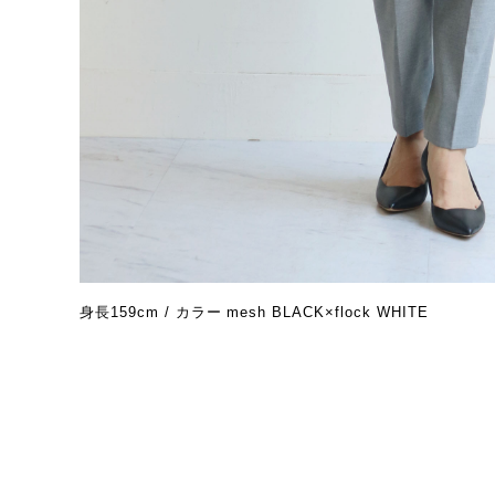
身長159cm / カラー mesh BLACK×flock WHITE