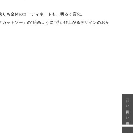
映りも全体のコーディネートも、明るく変化。
クカットソー」の"絵画ように"浮かび上がるデザインのおか
「いい年齢 いい洋服」