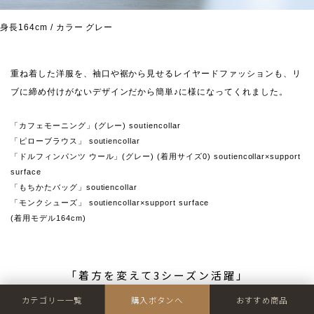
身長164cm / カラー グレー
重ね着した洋服を、袖口や裾から見せるレイヤードファッションも、リ
ブに締め付けがないデザインだから簡単♪に様になってくれました。
「カフェモーニング」(グレー) soutiencollar
「ピローブラウス」 soutiencollar
「ドルフィンパンツ ウール」(グレー) (着用サイズ0) soutiencollar×support
surface
「もちかたバッグ」soutiencollar
「モンクシューズ」 soutiencollar×support surface
(着用モデル164cm)
「着方を変えて3シーズン活躍」
カテゴリー一覧
購入ボタンへ
おすすめ商品
〜 秋・冬・春先 〜