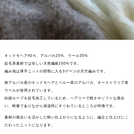
キッドモヘア40％、アルパカ25%、ウール35%
起毛系素材では珍しい天然繊維100%です。
編み地は厚手ニットの部類に入る3ゲージの天竺編みです。
南アルパカ産のキッドモヘアとペルー産のアルパカ、オーストラリア産
ウールが使用されています。
紡績ループを起毛加工しているため、ヘアリーで軽さやソフトな風合
い、軽量でありながら保温性にすぐれているところが特徴です。
素材の風合いを活かした軽い仕上がりになるように、編立と仕上げにこ
だわったニットになります。