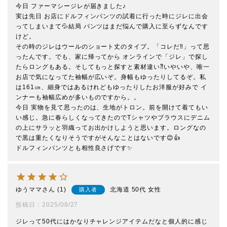
今日 ファーマシージレが届きました♪

実は先日 お店にドルフィンパンツの試着に行った時にジレに出会
ってしまいまて💦結局 パンツはまだ悩んで購入に至らずなんです
けど。

その時のジレはウールのショート丈のタイプ。「コレだ‼︎」って思
ったんです。でも、家に帰ってから オンラインで「ジレ」で探し
たらロングもある。そしてもっと探すと素材違い⁈いやいや、唯一
お店で気になってた袖幅が広いぞ。身幅もゆったりしてるぞ。私
は161㎝、細身ではあるけれどもゆったりしたお洋服が好みで イ
ンナーも袖幅広めが多いものですから。。

今日 実物を見て思ったのは、生地がトロン。前を開けて着てもい
い感じ。急に春らしくなってきたのでTシャツやブラウスにデニム
の上にサラッと羽織ってお出かけしようと思います。ロングなの
で黒は重たくなりそうですがそんなことはないです😊👍

ドルフィンパンツとも相性良さげです✨
ゆうママ
1
北海道
50代
女性
購入者
投稿日
2025/08/27
ジレって50代にはかなりチャレンジアイテムだなと個人的に感じ