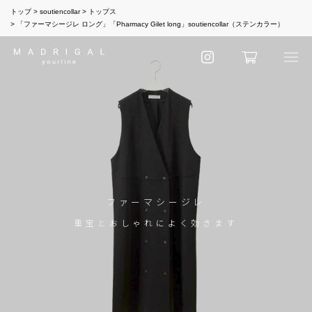
トップ
soutiencollar
トップス
「ファーマシージレ ロング」「Pharmacy Gilet long」soutiencollar（ステンカラー）
ファーマシージレ
重宝とおしゃれによく効きます