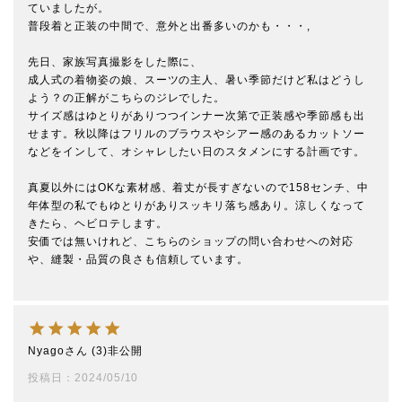
ていましたが。

普段着と正装の中間で、意外と出番多いのかも・・・,

先日、家族写真撮影をした際に、

成人式の着物姿の娘、スーツの主人、暑い季節だけど私はどうし
よう？の正解がこちらのジレでした。

サイズ感はゆとりがありつつインナー次第で正装感や季節感も出
せます。秋以降はフリルのブラウスやシアー感のあるカットソー
などをインして、オシャレしたい日のスタメンにする計画です。

真夏以外にはOKな素材感、着丈が長すぎないので158センチ、中
年体型の私でもゆとりがありスッキリ落ち感あり。涼しくなって
きたら、ヘビロテします。

安価では無いけれど、こちらのショップの問い合わせへの対応
や、縫製・品質の良さも信頼しています。

Nyago
3
非公開
投稿日
2024/05/10