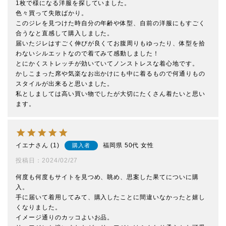
1枚で様になる洋服を探していました。

色々買って失敗ばかり。

このジレを見つけた時自分の年齢や体型、自前の洋服にもすごく
合うなと直感して購入しました。

届いたジレはすごく伸びが良くてお腹周りもゆったり、体型を拾
わないシルエットなので着てみて感動しました！

とにかくストレッチが効いていてノンストレスな着心地です。

かしこまった席や気楽なお出かけにも中に着るもので何通りもの
スタイルが出来ると思いました。

私としましては高い買い物でしたが大切にたくさん着たいと思い
イエナ
1
福岡県
50代
女性
購入者
投稿日
2024/02/27
何度も何度もサイトを見つめ、眺め、思案した果てについに購
入。

手に届いて着用してみて、購入したことに間違いなかったと嬉し
くなりました。

イメージ通りのカッコよいお品。
