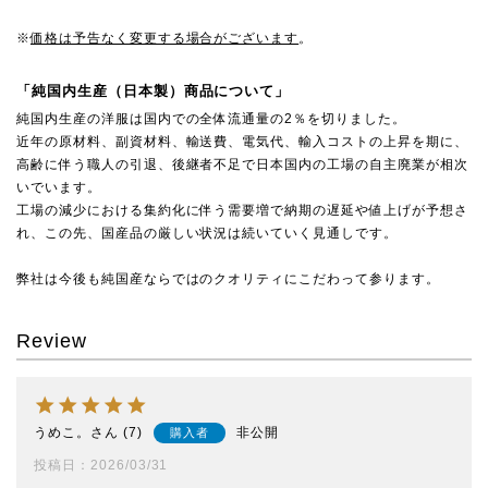
※
価格は予告なく変更する場合がございます
。
「純国内生産（日本製）商品について」
純国内生産の洋服は国内での全体流通量の2％を切りました。
近年の原材料、副資材料、輸送費、電気代、輸入コストの上昇を期に、
高齢に伴う職人の引退、後継者不足で日本国内の工場の自主廃業が相次
いでいます。
工場の減少における集約化に伴う需要増で納期の遅延や値上げが予想さ
れ、この先、国産品の厳しい状況は続いていく見通しです。
弊社は今後も純国産ならではのクオリティにこだわって参ります。
Review
うめこ。
7
非公開
購入者
投稿日
2026/03/31