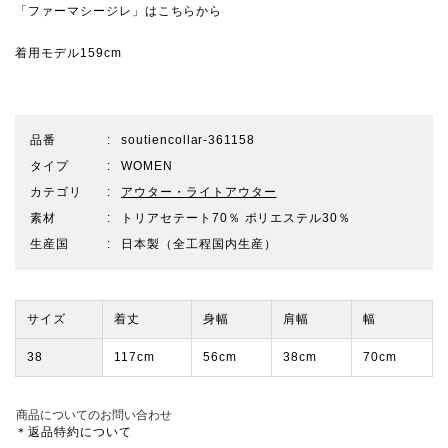
「ファーマシージレ」は
こちらから
着用モデル159cm
品番
soutiencollar-361158
タイプ
WOMEN
カテゴリ
アウター・ライトアウター
素材
トリアセテート70％ ポリエステル30％
生産国
日本製（全工程国内生産）
サイズ
着丈
身幅
肩幅
幅
38
117cm
56cm
38cm
70cm
商品についてのお問い合わせ
＊返品特約について