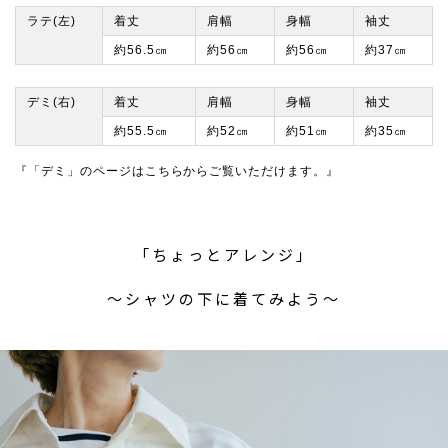
ラテ(左)
着丈
肩幅
身幅
袖丈
約56.5㎝
約56㎝
約56㎝
約37㎝
デミ(右)
着丈
肩幅
身幅
袖丈
約55.5㎝
約52㎝
約51㎝
約35㎝
『「デミ」のページはこちらからご覧いただけます。』
「ちょっとアレンジ」
〜シャツの下に着てみよう〜