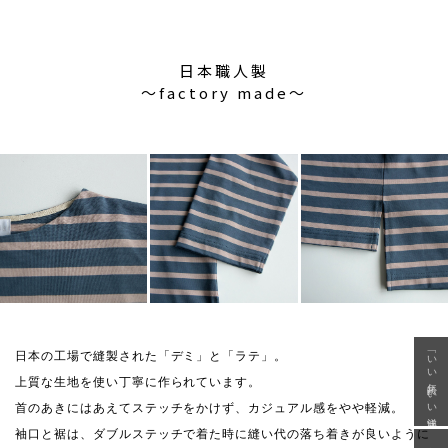
日本職人製
〜factory made〜
「いい年齢 いい洋服」
日本の工場で縫製された「デミ」と「ラテ」。
上質な生地を使い丁寧に作られています。
首のあきにはあえてステッチをかけず、カジュアル感をやや軽減。
袖口と裾は、ダブルステッチで着た時に縫い代の落ち着きが良いように