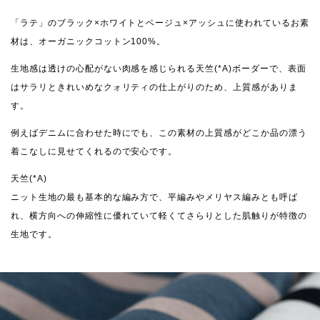
「ラテ」のブラック×ホワイトとベージュ×アッシュに使われているお素
材は、オーガニックコットン100%。
生地感は透けの心配がない肉感を感じられる天竺(*A)ボーダーで、表面
はサラリときれいめなクォリティの仕上がりのため、上質感がありま
す。
例えばデニムに合わせた時にでも、この素材の上質感がどこか品の漂う
着こなしに見せてくれるので安心です。
天竺(*A)
ニット生地の最も基本的な編み方で、平編みやメリヤス編みとも呼ば
れ、横方向への伸縮性に優れていて軽くてさらりとした肌触りが特徴の
生地です。