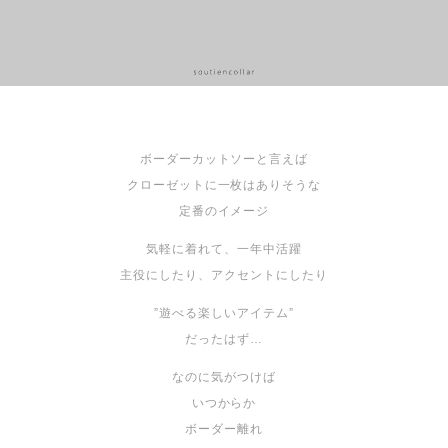
ボーダーカットソーと言えば
クローゼットに一枚はありそうな
定番のイメージ
気軽に着れて、一年中活躍
主役にしたり、アクセントにしたり
”遊べる楽しいアイテム”
だったはず…
なのに気がつけば
いつからか
ボーダー離れ