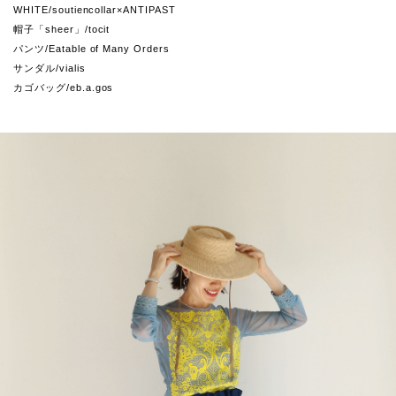
WHITE/soutiencollar×ANTIPAST
帽子「sheer」/tocit
パンツ/Eatable of Many Orders
サンダル/vialis
カゴバッグ/eb.a.gos