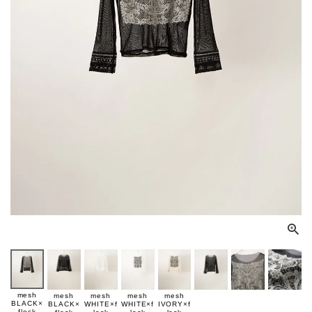
mesh
mesh
mesh
mesh
mesh
BLACK×
BLACK×
WHITE×f
WHITE×f
IVORY×f
flock