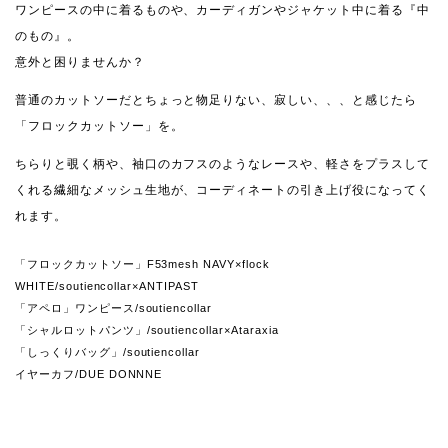
ワンピースの中に着るものや、カーディガンやジャケット中に着る『中
のもの』。
意外と困りませんか？
普通のカットソーだとちょっと物足りない、寂しい、、、と感じたら
「フロックカットソー」を。
ちらりと覗く柄や、袖口のカフスのようなレースや、軽さをプラスして
くれる繊細なメッシュ生地が、コーディネートの引き上げ役になってく
れます。
「フロックカットソー」F53mesh NAVY×flock
WHITE/soutiencollar×ANTIPAST
「アペロ」ワンピース/soutiencollar
「シャルロットパンツ」/soutiencollar×Ataraxia
「しっくりバッグ」/soutiencollar
イヤーカフ/DUE DONNNE