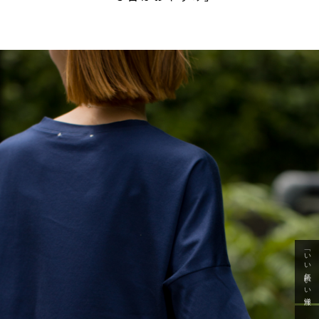
「いい年齢 いい洋服」