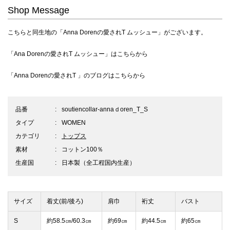
Shop Message
こちらと同生地の
「Anna Dorenの愛されT ムッシュー」
がございます。
「Ana Dorenの愛されT ムッシュー」は
こちらから
「Anna Dorenの愛されT 」のブログは
こちらから
品番
soutiencollar-annaｄoren_T_S
タイプ
WOMEN
カテゴリ
トップス
素材
コットン100％
生産国
日本製（全工程国内生産）
サイズ
着丈(前/後ろ)
肩巾
裄丈
バスト
S
約58.5㎝/60.3㎝
約69㎝
約44.5㎝
約65㎝