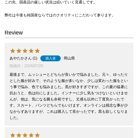
この先、国産品の厳しい状況は続いていく見通しです。
弊社は今後も純国産ならではのクオリティにこだわって参ります。
Review
あやたか
1
岡山県
購入者
投稿日
2026/07/25
最後まで、ムッシューとどちらが良いかで悩みました。元々、ゆったり
とした服が好みで、そのような服が多いなか、少しは変わった服をとい
う事で悩み、色でも悩みました。黒が好きすぎですが、この夏の猛暑に
抗おうと、色は白にしました。インナーに少し気をつけないといけませ
んが、他は、気になる腕も余裕ですし、丈感も以外に丁度良かったで
す。スカート、パンツどちらでもいけます。オンラインは残念な事が少
なからずありますが、これは購入して良かったです。黒も欲しくなりま
した。