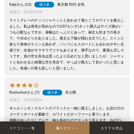
Kaje
13
東京都
50代
女性
購入者
投稿日
2026/06/28
ライトグレーのナッツジャケットと合わせて着たくてホワイトを購入し
ました。私は身長が高めなので(167センチ)ネット購入はサイズ感がい
つも心配なんですが、身幅はたっぷりとあって、袖丈も肘までの長さ
で、十分ゆとりがありました。着丈も下腹が隠れる丈でした。ストンと
落ちて身体のラインも拾わず、パンツにもスカートにも合わせやすい丈
感です。生地がサラサラでツヤもあります。薄手なので、夏場も涼しそ
うです。首の空き具合は思ったより広めだなと思いましたが、ジャケッ
トと合わせると綺麗な空き具合で、やっぱり購入して良かったと思いま
した。色違いの黒も欲しいと思いました。
Runrunrun
7
非公開
購入者
投稿日
2026/06/24
ギャルソンチノスカートのブラックと一緒に購入しました。お店の方の
コーディネートが素敵で、ホワイトのローファーと着ています。

身幅がゆったりしていて、袖も長めなのでスッキリ見えます。白のTシ
ャツは簡単なようで、特に年齢を重ねると、襟元だったりなかなかしっ
カテゴリー一覧
購入ボタンへ
おすすめ商品
くりくるのを見つけるのは難しいですが、これはおすすめです。
