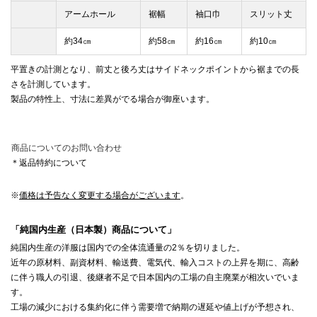
アームホール
裾幅
袖口巾
スリット丈
約34㎝
約58㎝
約16㎝
約10㎝
平置きの計測となり、前丈と後ろ丈はサイドネックポイントから裾までの長
さを計測しています。
製品の特性上、寸法に差異がでる場合が御座います。
商品についてのお問い合わせ
＊返品特約について
※
価格は予告なく変更する場合がございます
。
「純国内生産（日本製）商品について」
純国内生産の洋服は国内での全体流通量の2％を切りました。
近年の原材料、副資材料、輸送費、電気代、輸入コストの上昇を期に、高齢
に伴う職人の引退、後継者不足で日本国内の工場の自主廃業が相次いでいま
す。
工場の減少における集約化に伴う需要増で納期の遅延や値上げが予想され、