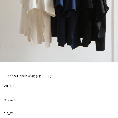
「Anna Doren の愛されT」 は
WHITE
BLACK
NAVY