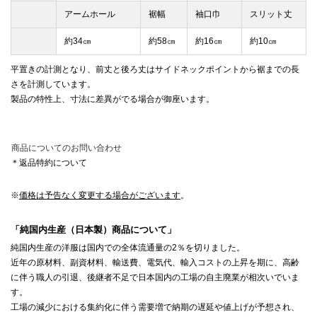
アームホール
裾幅
袖口巾
スリット丈
約34㎝
約58㎝
約16㎝
約10㎝
平置きの計測となり、前丈と後ろ丈はサイドネックポイントから裾までの長
さを計測しています。
製品の特性上、寸法に差異がでる場合が御座います。
商品についてのお問い合わせ
＊返品特約について
※
価格は予告なく変更する場合がございます
。
「純国内生産（日本製）商品について」
純国内生産の洋服は国内での全体流通量の2％を切りました。
近年の原材料、副資材料、輸送費、電気代、輸入コストの上昇を期に、高齢
に伴う職人の引退、後継者不足で日本国内の工場の自主廃業が相次いでいま
す。
工場の減少における集約化に伴う需要増で納期の遅延や値上げが予想され、