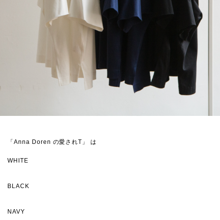
「Anna Doren の愛されT」 は
WHITE
BLACK
NAVY