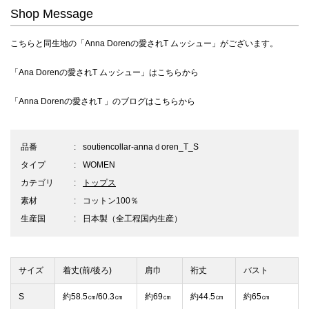
Shop Message
こちらと同生地の
「Anna Dorenの愛されT ムッシュー」
がございます。
「Ana Dorenの愛されT ムッシュー」は
こちらから
「Anna Dorenの愛されT 」のブログは
こちらから
品番
soutiencollar-annaｄoren_T_S
タイプ
WOMEN
カテゴリ
トップス
素材
コットン100％
生産国
日本製（全工程国内生産）
サイズ
着丈(前/後ろ)
肩巾
裄丈
バスト
S
約58.5㎝/60.3㎝
約69㎝
約44.5㎝
約65㎝