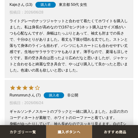
Kaje
13
東京都
50代
女性
購入者
投稿日
2026/06/28
ライトグレーのナッツジャケットと合わせて着たくてホワイトを購入し
ました。私は身長が高めなので(167センチ)ネット購入はサイズ感がい
つも心配なんですが、身幅はたっぷりとあって、袖丈も肘までの長さ
で、十分ゆとりがありました。着丈も下腹が隠れる丈でした。ストンと
落ちて身体のラインも拾わず、パンツにもスカートにも合わせやすい丈
感です。生地がサラサラでツヤもあります。薄手なので、夏場も涼しそ
うです。首の空き具合は思ったより広めだなと思いましたが、ジャケッ
トと合わせると綺麗な空き具合で、やっぱり購入して良かったと思いま
した。色違いの黒も欲しいと思いました。
Runrunrun
7
非公開
購入者
投稿日
2026/06/24
ギャルソンチノスカートのブラックと一緒に購入しました。お店の方の
コーディネートが素敵で、ホワイトのローファーと着ています。

身幅がゆったりしていて、袖も長めなのでスッキリ見えます。白のTシ
ャツは簡単なようで、特に年齢を重ねると、襟元だったりなかなかしっ
カテゴリー一覧
購入ボタンへ
おすすめ商品
くりくるのを見つけるのは難しいですが、これはおすすめです。
