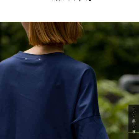
「いい年齢 いい洋服」