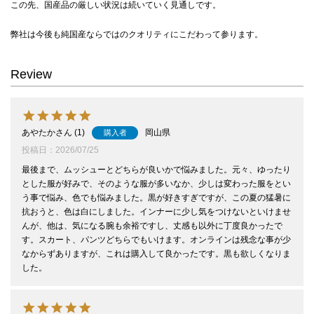
この先、国産品の厳しい状況は続いていく見通しです。
弊社は今後も純国産ならではのクオリティにこだわって参ります。
Review
あやたか
1
岡山県
購入者
投稿日
2026/07/25
最後まで、ムッシューとどちらが良いかで悩みました。元々、ゆったり
とした服が好みで、そのような服が多いなか、少しは変わった服をとい
う事で悩み、色でも悩みました。黒が好きすぎですが、この夏の猛暑に
抗おうと、色は白にしました。インナーに少し気をつけないといけませ
んが、他は、気になる腕も余裕ですし、丈感も以外に丁度良かったで
す。スカート、パンツどちらでもいけます。オンラインは残念な事が少
なからずありますが、これは購入して良かったです。黒も欲しくなりま
した。