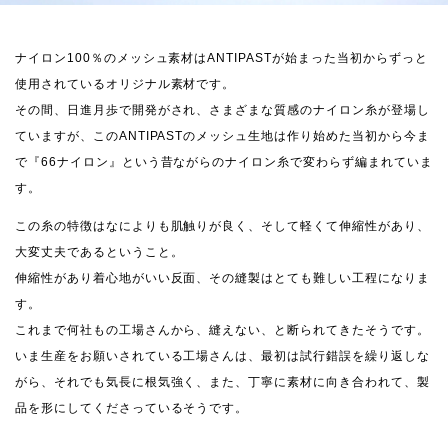
ナイロン100％のメッシュ素材はANTIPASTが始まった当初からずっと
使用されているオリジナル素材です。
その間、日進月歩で開発がされ、さまざまな質感のナイロン糸が登場し
ていますが、このANTIPASTのメッシュ生地は作り始めた当初から今ま
で『66ナイロン』という昔ながらのナイロン糸で変わらず編まれていま
す。
この糸の特徴はなによりも肌触りが良く、そして軽くて伸縮性があり、
大変丈夫であるということ。
伸縮性があり着心地がいい反面、その縫製はとても難しい工程になりま
す。
これまで何社もの工場さんから、縫えない、と断られてきたそうです。
いま生産をお願いされている工場さんは、最初は試行錯誤を繰り返しな
がら、それでも気長に根気強く、また、丁寧に素材に向き合われて、製
品を形にしてくださっているそうです。