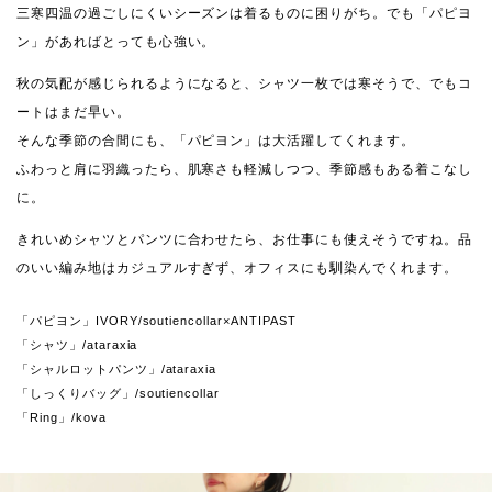
三寒四温の過ごしにくいシーズンは着るものに困りがち。でも「パピヨ
ン」があればとっても心強い。
秋の気配が感じられるようになると、シャツ一枚では寒そうで、でもコ
ートはまだ早い。
そんな季節の合間にも、「パピヨン」は大活躍してくれます。
ふわっと肩に羽織ったら、肌寒さも軽減しつつ、季節感もある着こなし
に。
きれいめシャツとパンツに合わせたら、お仕事にも使えそうですね。品
のいい編み地はカジュアルすぎず、オフィスにも馴染んでくれます。
「パピヨン」IVORY/soutiencollar×ANTIPAST
「シャツ」/ataraxia
「シャルロットパンツ」/ataraxia
「しっくりバッグ」/soutiencollar
「Ring」/kova