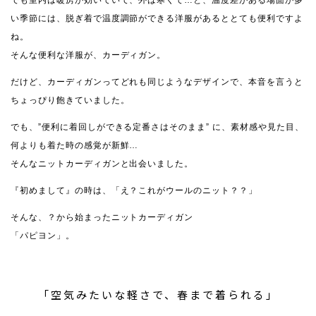
でも室内は暖房が効いていて、外は寒くて…と、温度差がある場面が多
い季節には、脱ぎ着で温度調節ができる洋服があるととても便利ですよ
ね。
そんな便利な洋服が、カーディガン。
だけど、カーディガンってどれも同じようなデザインで、本音を言うと
ちょっぴり飽きていました。
でも、”便利に着回しができる定番さはそのまま” に、素材感や見た目、
何よりも着た時の感覚が新鮮…
そんなニットカーディガンと出会いました。
『初めまして』の時は、「え？これがウールのニット？？」
そんな、？から始まったニットカーディガン
「パピヨン」。
「空気みたいな軽さで、春まで着られる」