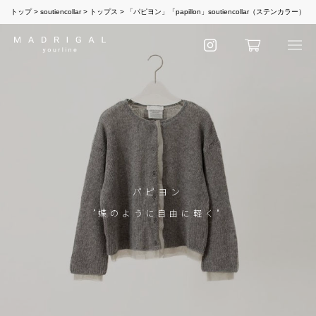
トップ
soutiencollar
トップス
「パピヨン」「papillon」soutiencollar（ステンカラー）
パピヨン
”蝶のように自由に軽く"