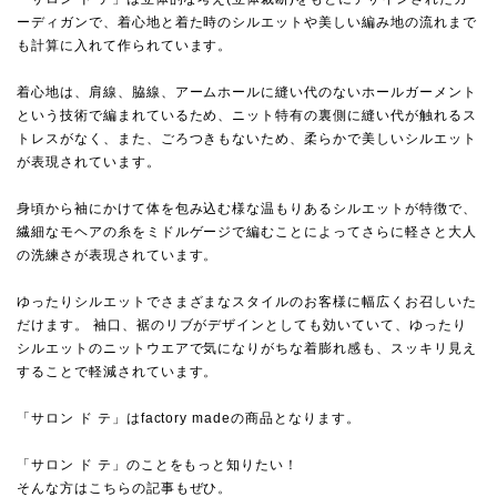
ーディガンで、着心地と着た時のシルエットや美しい編み地の流れまで
も計算に入れて作られています。
着心地は、肩線、脇線、アームホールに縫い代のないホールガーメント
という技術で編まれているため、ニット特有の裏側に縫い代が触れるス
トレスがなく、また、ごろつきもないため、柔らかで美しいシルエット
が表現されています。
身頃から袖にかけて体を包み込む様な温もりあるシルエットが特徴で、
繊細なモヘアの糸をミドルゲージで編むことによってさらに軽さと大人
の洗練さが表現されています。
ゆったりシルエットでさまざまなスタイルのお客様に幅広くお召しいた
だけます。 袖口、裾のリブがデザインとしても効いていて、ゆったり
シルエットのニットウエアで気になりがちな着膨れ感も、スッキリ見え
することで軽減されています。
「サロン ド テ」はfactory madeの商品となります。
「サロン ド テ」のことをもっと知りたい！
そんな方はこちらの記事もぜひ。