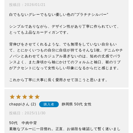
投稿日
2026/01/21
白でもないグレーでもない優しい色の”プラチナシルバー”

シンプルでありながら、デザイン性があり丁寧に作られていて、
とっても上品なカーディガンです。

背伸びをさせてくれるような、でも無理をしていない自分もい
て、とにかくいつもの自分に自信が持てるそんな1枚。デニムやチ
ノパンとあわせてもカジュアル過ぎないのは、短めの丈感でバラ
ンスよく、また身頃から袖にかけてのフォルムと袖口、裾のリブ
がアクセントになって女性らしい印象になるからだと感じます。

これから丁寧に大事に長く愛用させて頂こうと思います。
chappi
2
静岡県
50代
女性
購入者
投稿日
2025/11/30
50代　中肉中背　

素敵なブルーに一目惚れ。正直、お値段を確認して暫く迷いまし