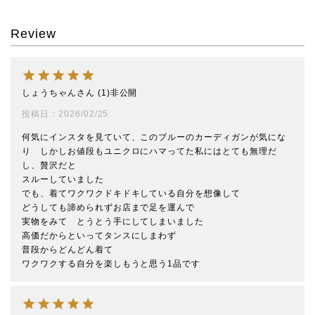
Review
しょうちゃん
1
非公開
投稿日
2026/02/25
何気にインスタを見ていて、このブルーのカーディガンが気にな
り　しかしお値段もユニクロにハマってた私にはとても無理だ
し、贅沢だと

スルーしていました

でも、着てワクワクドキドキしている自分を想像して

どうしても諦められずお店まで足を運んで

実物をみて　とうとう手にしてしまいました

高価だからといってタンスにしまわず

普段からどんどん着て

ワクワクする自分を楽しもうと思う1品です