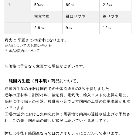
1
50㎝
80㎝
2.3㎝
前立て巾
袖口リブ巾
裾リブ巾
2.8㎝
9㎝
12㎝
裄丈は 平置きでの採寸になります。
商品についてのお問い合わせ
＊返品特約について
※
価格は予告なく変更する場合がございます
。
「純国内生産（日本製）商品について」
純国内生産の洋服は国内での全体流通量の2％を切りました。
近年の原材料、副資材料、輸送費、電気代、輸入コストの上昇を期に、
高齢に伴う職人の引退、後継者不足で日本国内の工場の自主廃業が相次
いでいます。
工場の減少における集約化に伴う需要増で納期の遅延や値上げが予想さ
れ、この先、国産品の厳しい状況は続いていく見通しです。
弊社は今後も純国産ならではのクオリティにこだわって参ります。