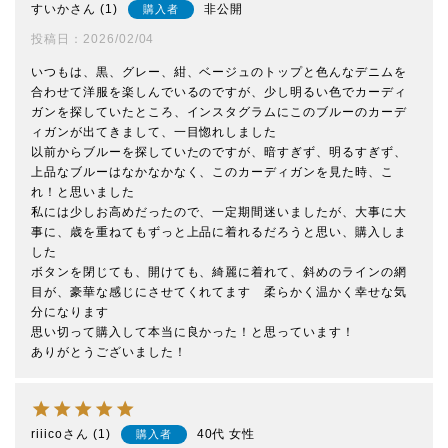
すいか
1
非公開
購入者
投稿日
2026/02/04
いつもは、黒、グレー、紺、ベージュのトップと色んなデニムを
合わせて洋服を楽しんでいるのですが、少し明るい色でカーディ
ガンを探していたところ、インスタグラムにこのブルーのカーデ
ィガンが出てきまして、一目惚れしました

以前からブルーを探していたのですが、暗すぎず、明るすぎず、
上品なブルーはなかなかなく、このカーディガンを見た時、こ
れ！と思いました

私には少しお高めだったので、一定期間迷いましたが、大事に大
事に、歳を重ねてもずっと上品に着れるだろうと思い、購入しま
した

ボタンを閉じても、開けても、綺麗に着れて、斜めのラインの網
目が、豪華な感じにさせてくれてます　柔らかく温かく幸せな気
分になります

思い切って購入して本当に良かった！と思っています！

ありがとうございました！
riiico
1
40代
女性
購入者