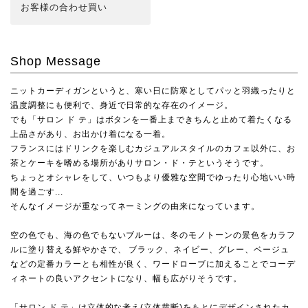
お客様の合わせ買い
Shop Message
ニットカーディガンというと、寒い日に防寒としてパッと羽織ったりと
温度調整にも便利で、身近で日常的な存在のイメージ。
でも「サロン ド テ」はボタンを一番上まできちんと止めて着たくなる
上品さがあり、お出かけ着になる一着。
フランスにはドリンクを楽しむカジュアルスタイルのカフェ以外に、お
茶とケーキを嗜める場所がありサロン・ド・テというそうです。
ちょっとオシャレをして、いつもより優雅な空間でゆったり心地いい時
間を過ごす...
そんなイメージが重なってネーミングの由来になっています。
空の色でも、海の色でもないブルーは、冬のモノトーンの景色をカラフ
ルに塗り替える鮮やかさで、 ブラック、ネイビー、グレー、ベージュ
などの定番カラーとも相性が良く、ワードローブに加えることでコーデ
ィネートの良いアクセントになり、幅も広がりそうです。
「サロン ド テ」は立体的な考え(立体裁断)をもとにデザインされたカ