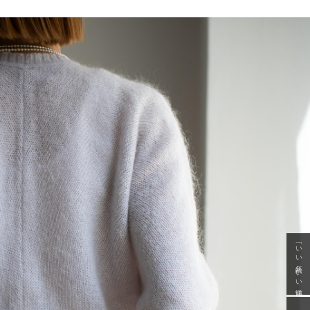
「いい年齢 いい洋服」