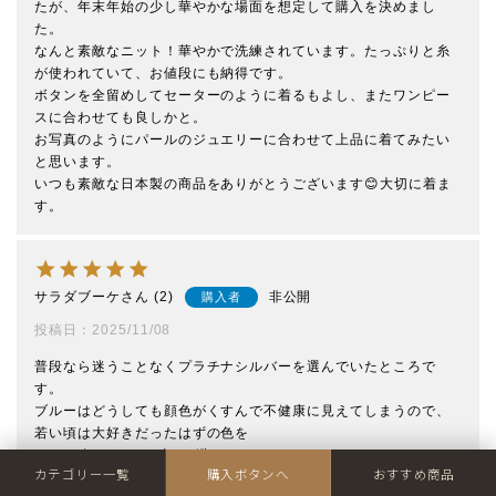
たが、年末年始の少し華やかな場面を想定して購入を決めまし
た。

なんと素敵なニット！華やかで洗練されています。たっぷりと糸
が使われていて、お値段にも納得です。

ボタンを全留めしてセーターのように着るもよし、またワンピー
スに合わせても良しかと。

お写真のようにパールのジュエリーに合わせて上品に着てみたい
と思います。

いつも素敵な日本製の商品をありがとうございます😊大切に着ま
す。
サラダブーケ
2
非公開
購入者
投稿日
2025/11/08
普段なら迷うことなくプラチナシルバーを選んでいたところで
す。

ブルーはどうしても顔色がくすんで不健康に見えてしまうので、
若い頃は大好きだったはずの色を

もう20年くらい、ずっと避けてきました。

カテゴリー一覧
購入ボタンへ
おすすめ商品
それが、「冬のモノトーンの景色をカラフルに塗り替える鮮やか