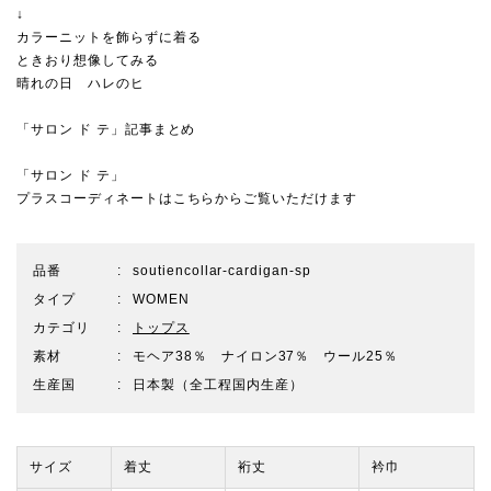
↓
カラーニットを飾らずに着る
ときおり想像してみる
晴れの日 ハレのヒ
「サロン ド テ」記事まとめ
「サロン ド テ」
プラスコーディネートはこちらからご覧いただけます
品番
soutiencollar-cardigan-sp
タイプ
WOMEN
カテゴリ
トップス
素材
モヘア38％ ナイロン37％ ウール25％
生産国
日本製（全工程国内生産）
サイズ
着丈
裄丈
衿巾