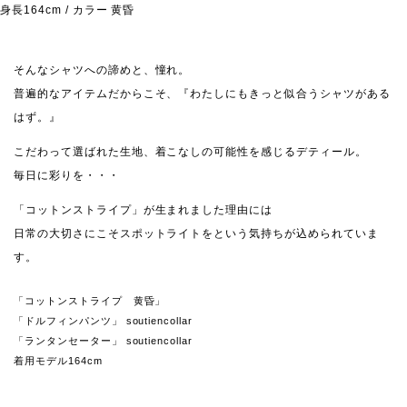
身長164cm / カラー 黄昏
そんなシャツへの諦めと、憧れ。
普遍的なアイテムだからこそ、『わたしにもきっと似合うシャツがある
はず。』
こだわって選ばれた生地、着こなしの可能性を感じるデティール。
毎日に彩りを・・・
「コットンストライプ」が生まれました理由には
日常の大切さにこそスポットライトをという気持ちが込められていま
す。
「コットンストライプ 黄昏」
「ドルフィンパンツ」 soutiencollar
「ランタンセーター」 soutiencollar
着用モデル164cm