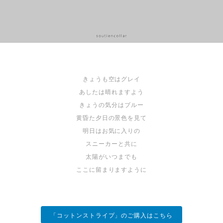
きょうも空はグレイ
あしたは晴れますよう
きょうの気分はブルー
黄昏た夕日の景色を見て
明日はお気に入りの
スニーカーと共に
太陽がいつまでも
ここに留まりますように
「コットンストライプ」のご購入はこちら