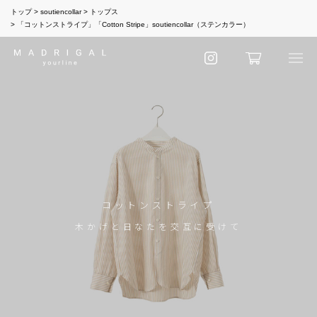
トップ
soutiencollar
トップス
「コットンストライプ」「Cotton Stripe」soutiencollar（ステンカラー）
コットンストライプ
木かげと日なたを交互に受けて