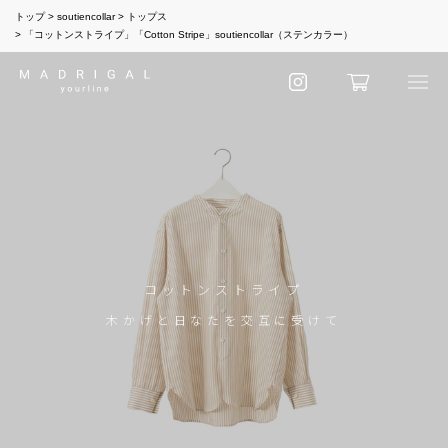
トップ
soutiencollar
トップス
「コットンストライプ」「Cotton Stripe」soutiencollar（ステンカラー）
コットンストライプ
木かげと日なたを交互に受けて