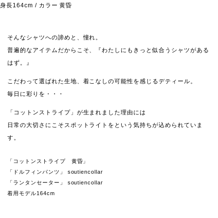
身長164cm / カラー 黄昏
そんなシャツへの諦めと、憧れ。
普遍的なアイテムだからこそ、『わたしにもきっと似合うシャツがある
はず。』
こだわって選ばれた生地、着こなしの可能性を感じるデティール。
毎日に彩りを・・・
「コットンストライプ」が生まれました理由には
日常の大切さにこそスポットライトをという気持ちが込められていま
す。
「コットンストライプ 黄昏」
「ドルフィンパンツ」 soutiencollar
「ランタンセーター」 soutiencollar
着用モデル164cm