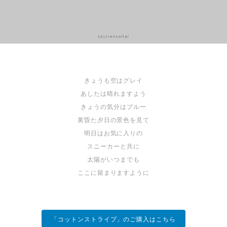
きょうも空はグレイ
あしたは晴れますよう
きょうの気分はブルー
黄昏た夕日の景色を見て
明日はお気に入りの
スニーカーと共に
太陽がいつまでも
ここに留まりますように
「コットンストライプ」のご購入はこちら