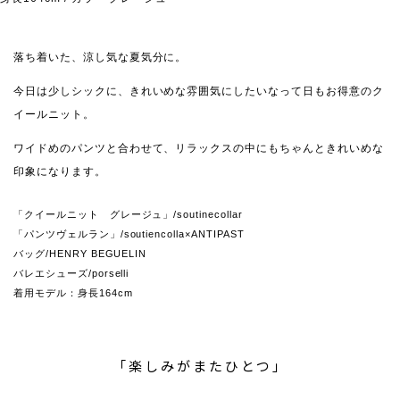
落ち着いた、涼し気な夏気分に。
今日は少しシックに、きれいめな雰囲気にしたいなって日もお得意のク
イールニット。
ワイドめのパンツと合わせて、リラックスの中にもちゃんときれいめな
印象になります。
「クイールニット グレージュ」/soutinecollar
「パンツヴェルラン」/soutiencolla×ANTIPAST
バッグ/HENRY BEGUELIN
バレエシューズ/porselli
着用モデル：身長164cm
「楽しみがまたひとつ」