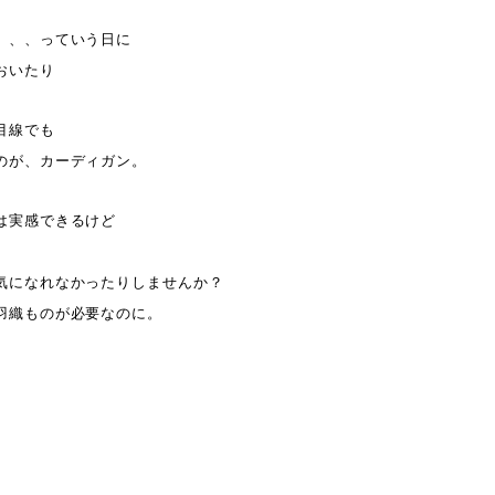
、、、っていう日に
おいたり
目線でも
のが、カーディガン。
は実感できるけど
気になれなかったりしませんか？
羽織ものが必要なのに。