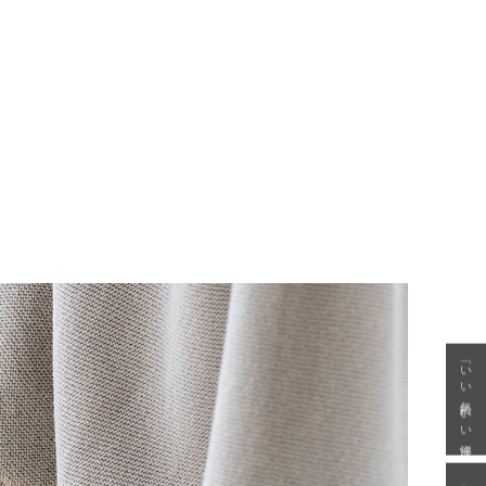
「いい年齢 いい洋服」