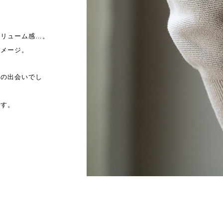
ボリューム感…。
イメージ。
との出会いでし
です。