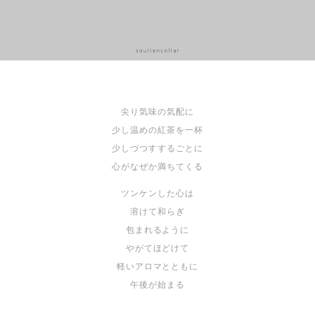
尖り気味の気配に
少し温めの紅茶を一杯
少しづつすするごとに
心がなぜか満ちてくる
ツンケンした心は
溶けて和らぎ
包まれるように
やがてほどけて
軽いアロマとともに
午後が始まる