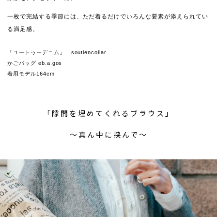
一枚で完結する季節には、ただ着るだけでいろんな要素が添えられてい
る満足感。
「ユートゥーデニム」 soutiencollar
かごバッグ eb.a.gos
着用モデル164cm
「隙間を埋めてくれるブラウス」
〜真ん中に挟んで〜