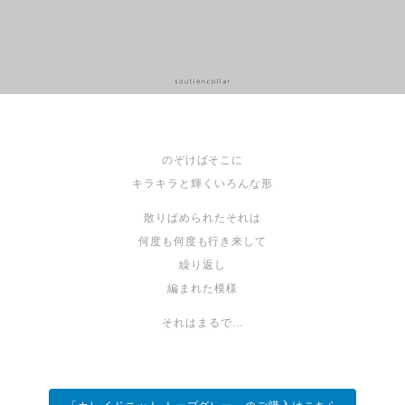
のぞけばそこに
キラキラと輝くいろんな形
散りばめられたそれは
何度も何度も行き来して
繰り返し
編まれた模様
それはまるで...