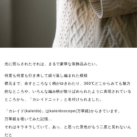
光に照らされたそれは、まるで豪華な装飾品みたい。
何度も何度も行き来して繰り返し編まれた模様
襟元まで、余すところなく柄がゆきわたり、360℃どこからみても魅力
的なところや、いろんな編み柄が散りばめられたように表現されている
ところから、「カレイドニット」と名付けられました。
「カレイド(kaleido)」はkaleidoscope(万華鏡)からきています。
万華鏡を覗いてみた記憶…
それはキラキラしていて、あっ、と思った景色がもう二度と見れないん
だと