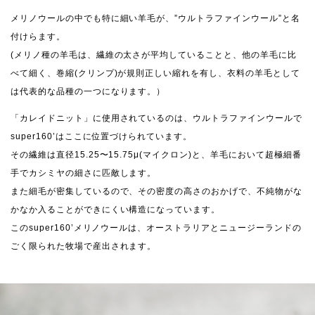
メリノウールの中でも特に細い羊毛が、”ウルトラファインウール”と名
付けらます。
(メリノ種の羊毛は、繊維の太さが平均していることと、他の羊毛に比
べて細く、巻縮(クリンプ)が規則正しい縮れを有し、衣料の羊毛として
は代表的な品種の一つになります。）
「カレイドニット」に使用されているのは、ウルトラファインウールで
super160’はここに位置づけられています。
その繊維は直径15.25〜15.75μ(マイクロン)と、羊毛において超極細番
手でカシミヤの細さに匹敵します。
また細毛が密集しているので、その密度の高さのおかげで、不純物がな
かなか入ることができにくい構造になっています。
このsuper160’メリノウールは、オーストラリアとニュージーランドの
ごく限られた牧場で産出されます。