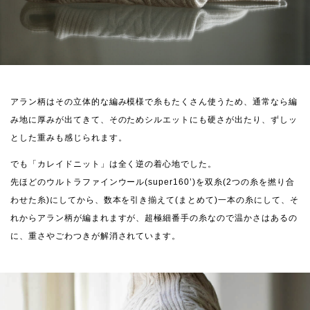
アラン柄はその立体的な編み模様で糸もたくさん使うため、通常なら編
み地に厚みが出てきて、そのためシルエットにも硬さが出たり、ずしッ
とした重みも感じられます。
でも「カレイドニット」は全く逆の着心地でした。
先ほどのウルトラファインウール(super160’)を双糸(2つの糸を撚り合
わせた糸)にしてから、数本を引き揃えて(まとめて)一本の糸にして、そ
れからアラン柄が編まれますが、超極細番手の糸なので温かさはあるの
に、重さやごわつきが解消されています。