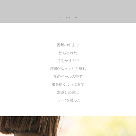
部屋の中まで
照らされた
月明かりの中
時間がゆっくりと刻む
夜のベールの中で
服を描くように着て
窓越しの月は
ワルツを纏った