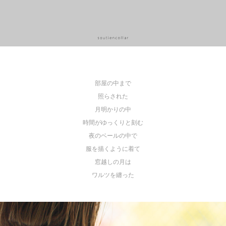
部屋の中まで
照らされた
月明かりの中
時間がゆっくりと刻む
夜のベールの中で
服を描くように着て
窓越しの月は
ワルツを纏った