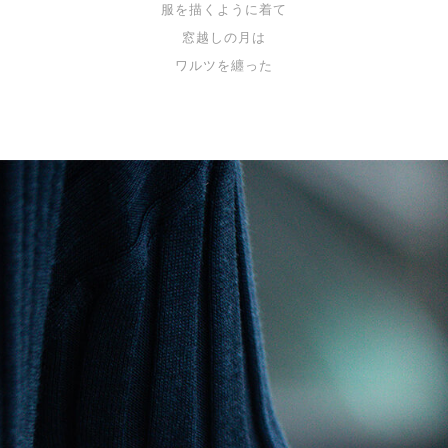
服を描くように着て
窓越しの月は
ワルツを纏った