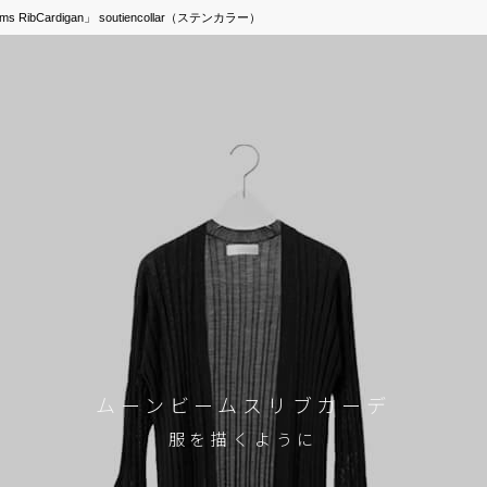
bCardigan」 soutiencollar（ステンカラー）
ムーンビームスリブカーデ
服を描くように