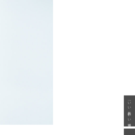
「いい年齢 いい洋服」