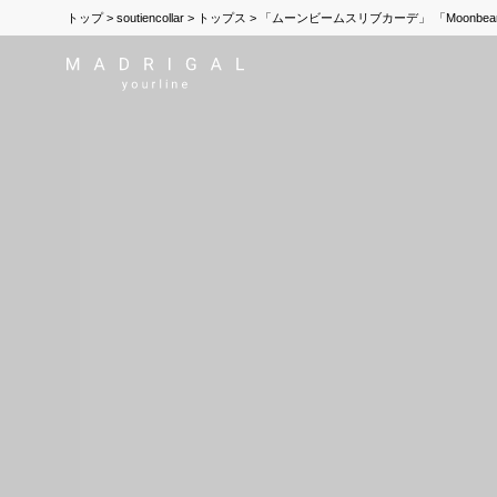
トップ
soutiencollar
トップス
「ムーンビームスリブカーデ」 「Moonbeams Ri