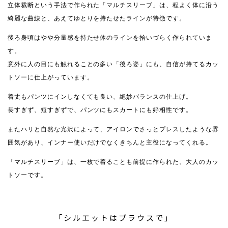
立体裁断という手法で作られた「マルチスリーブ」は、程よく体に沿う
綺麗な曲線と、あえてゆとりを持たせたラインが特徴です。
後ろ身頃はやや分量感を持たせ体のラインを拾いづらく作られていま
す。
意外に人の目にも触れることの多い「後ろ姿」にも、自信が持てるカッ
トソーに仕上がっています。
着丈もパンツにインしなくても良い、絶妙バランスの仕上げ。
長すぎず、短すぎずで、パンツにもスカートにも好相性です。
またハリと自然な光沢によって、アイロンでさっとプレスしたような雰
囲気があり、インナー使いだけでなくきちんと主役になってくれる。
「マルチスリーブ」は、一枚で着ることも前提に作られた、大人のカッ
トソーです。
「シルエットはブラウスで」