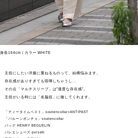
身長164cm / カラー WHITE
主役にしたい洋服に重ねるものって、結構悩みます。
存在感がありすぎても喧嘩しちゃうし...
その点「マルチスリーブ」は"適度な存在感"。
主役がいる時には「名脇役」に徹してくれます。
「ティータイムベスト」soutiencollar×ANTIPAST
「バルーンポンチョ」soutiencollar
バッグ HENRY BEGUELIN
バレエシューズ porselli