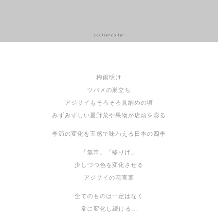
梅雨明け
ツバメの巣立ち
アジサイもそろそろ見納めの頃
みずみずしい夏野菜や果物が店頭を彩る
季節の変化を五感で味わえる日本の四季
「無常」「移りげ」
少しづつ色を変化させる
アジサイの花言葉
全てのものは一定はなく
常に変化し続ける...