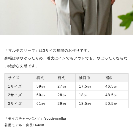
「マルチスリーブ」は3サイズ展開のお作りです。
身幅はややゆったりめ、着丈はインでもアウトでも、やぼったくならな
い絶妙な丈感です。
サイズ
着丈
裄丈
袖口巾
裾巾
1サイズ
59㎝
27㎝
17.5㎝
46.5㎝
2サイズ
60㎝
28㎝
18㎝
48.5㎝
3サイズ
61㎝
29㎝
18.5㎝
50.5㎝
「モイスチャーパンツ」/soutiencollar
着用モデル：身長164cm