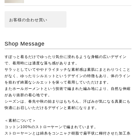
お客様の合わせ買い
Shop Message
すぽっと着るだけでゆったり気分に浸れるような身幅の広いデザイン
で、着用時には適度な落ち感があります。
サラッとしていてややドライタッチな素材感は素肌にまとわりつくこと
がなく、ゆったりシルエットというデザインの特徴もあり、体のライン
を拾わず綺麗なシルエットを保って着用していただけます。
またホールガーメントという技術で編まれた編み地により、自然な伸縮
があり抜群の着心地です。
シーズンは、春先や秋の始まりはもちろん、汗ばみが気になる真夏にも
快適にお召しいただけるデザインと素材になります。
＜素材について＞
コットン100%のストローヤーンで編まれています。
ストローヤーンとは綿糸をコンニャク樹脂で扁平状に糊付させた加工糸