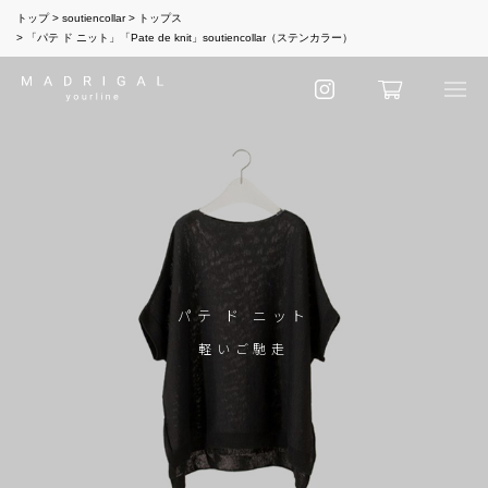
トップ
soutiencollar
トップス
「パテ ド ニット」「Pate de knit」soutiencollar（ステンカラー）
パテ ド ニット
軽いご馳走