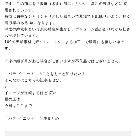
です。この加工を「擬麻（ぎま）加工」といい、夏用の寝具などに 使
用されています。
特徴は独特なシャリシャリとした風合いで夏場でも肌触りがよく、軽く
清涼感のある 糸になります。
中太の綿素材という糸の特色を生かし、ボリューム感がありながら軽さ
も実現しています。
100％天然素材（綿×コンニャクによる加工）で環境にも優しい糸で
す。
※糸の継ぎ目がある場合がございますが不良品ではございません。
「パテ ド ニット」のことをもっと知りたい！
そんな方はこちらの記事もぜひ。
↓
イメージが逆転するほど 広い
夏の正体
今日はここまで
「パテ ド ニット」 記事まとめ