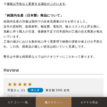
※
価格は予告なく変更する場合がございます
。
「純国内生産（日本製）商品について」
純国内生産の洋服は国内での全体流通量の2％を切りました。
近年の原材料、副資材料、輸送費、電気代、輸入コストの上昇を期に、
高齢に伴う職人の引退、後継者不足で日本国内の工場の自主廃業が相次
いでいます。
工場の減少における集約化に伴う需要増で納期の遅延や値上げが予想さ
れ、この先、国産品の厳しい状況は続いていく見通しです。
弊社は今後も純国産ならではのクオリティにこだわって参ります。
Review
平賀
1
東京都
50代
女性
購入者
投稿日
2026/07/28
カテゴリー一覧
購入ボタンへ
おすすめ商品
ずっと気になっていたミストブルーを購入しました。グリーンが