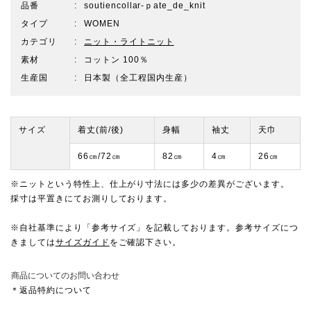
品番
soutiencollar-ｐate_de_knit
タイプ
WOMEN
カテゴリ
ニット・ライトニット
素材
コットン 100％
生産国
日本製（全工程国内生産）
サイズ
着丈(前/後)
身幅
袖丈
天巾
66㎝/72㎝
82㎝
4㎝
26㎝
※ニットという特性上、仕上がり寸法には多少の差異がございます。
採寸は平置きにてお測りしております。
※自社基準により「参考サイズ」を記載しております。参考サイズにつ
きましては
サイズガイド
をご確認下さい。
商品についてのお問い合わせ
＊返品特約について