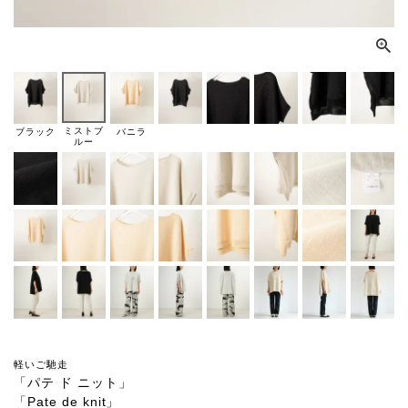
ミストブ
ブラック
バニラ
ルー
軽いご馳走
「パテ ド ニット」
「Pate de knit」