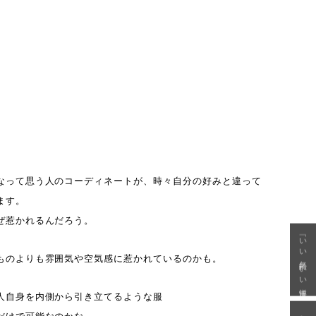
なって思う人のコーディネートが、時々自分の好みと違って
ます。
ぜ惹かれるんだろう。
「いい年齢 いい洋服」
ものよりも雰囲気や空気感に惹かれているのかも。
人自身を内側から引き立てるような服