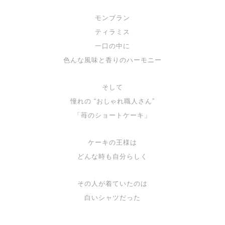
モンブラン
ティラミス
一口の中に
色んな風味と香りのハーモニー
そして
憧れの “おしゃれ職人さん”
「苺のショートケーキ」
ケーキの王様は
どんな時も自分らしく
その人が着ていたのは
白いシャツだった