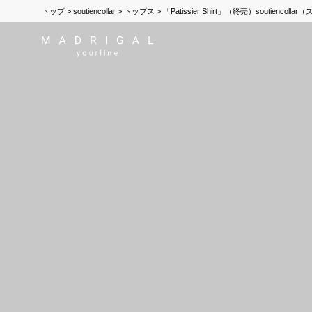
トップ
soutiencollar
トップス
「Patissier Shirt」（終売）soutiencol