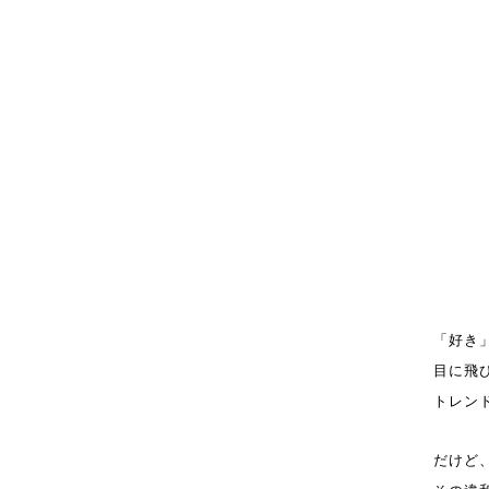
「好き
目に飛
トレン
だけど