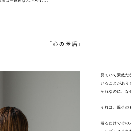
感は一体何なんだろう...。
「心の矛盾」
見ていて素敵だ
いることがあり
それなのに、な
それは、服その
着るだけでその