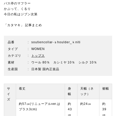
バス停のマフラー
かぶって、くるり
今日の私はジブン次第
「カタマキ」 記事まとめ
品番
soutiencollar-ｓhoulder_ｋniti
タイプ
WOMEN
カテゴリ
トップス
素材
ウール 80％ カシミヤ 10％ シルク 10％
生産国
日本製 国内正規品
サ
着丈
身
天幅（ネ
裾幅
イ
幅
ック）
ズ
約57㎝(リニューアルver.は
約
約24㎝
約
プラス3cm)
43
39
㎝
㎝