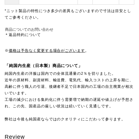
*ニット製品の特性につき多少の差異もございますので寸法は目安とし
てご参考ください。
商品についてのお問い合わせ
＊返品特約について
※
価格は予告なく変更する場合がございます
。
「純国内生産（日本製）商品について」
純国内生産の洋服は国内での全体流通量の2％を切りました。
近年の原材料、副資材料、輸送費、電気代、輸入コストの上昇を期に、
高齢に伴う職人の引退、後継者不足で日本国内の工場の自主廃業が相次
いでいます。
工場の減少における集約化に伴う需要増で納期の遅延や値上げが予想さ
れ、この先、国産品の厳しい状況は続いていく見通しです。
弊社は今後も純国産ならではのクオリティにこだわって参ります。
Review