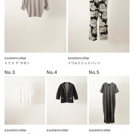
soutiencollar
soutiencollar
トリコ デ サボン
トワルドジュイパンツ
No.3
No.4
No.5
soutiencollar
soutiencollar
soutiencollar