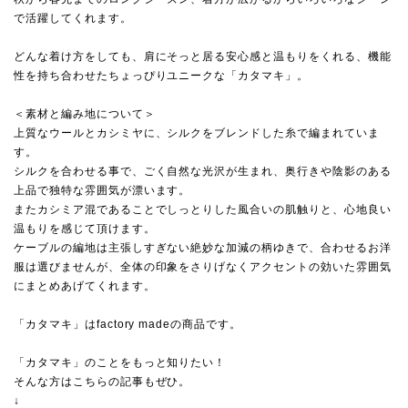
で活躍してくれます。
どんな着け方をしても、肩にそっと居る安心感と温もりをくれる、機能
性を持ち合わせたちょっぴりユニークな「カタマキ」。
＜素材と編み地について＞
上質なウールとカシミヤに、シルクをブレンドした糸で編まれていま
す。
シルクを合わせる事で、ごく自然な光沢が生まれ、奥行きや陰影のある
上品で独特な雰囲気が漂います。
またカシミア混であることでしっとりした風合いの肌触りと、心地良い
温もりを感じて頂けます。
ケーブルの編地は主張しすぎない絶妙な加減の柄ゆきで、合わせるお洋
服は選びませんが、全体の印象をさりげなくアクセントの効いた雰囲気
にまとめあげてくれます。
「カタマキ」はfactory madeの商品です。
「カタマキ」のことをもっと知りたい！
そんな方はこちらの記事もぜひ。
↓