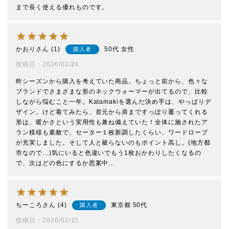
まで長く使える優れものです。
かおり
1
50代
女性
購入者
投稿日
2026/02/24
昨シーズンから購入を考えていた商品。ちょっと前から、色々な
ブランドでさまざまな形のネックウォーマーが出てるので、比較
しながら悩むこと一年。Katamakiを選んだ決め手は、やっぱりデ
ザイン。けど着てみたら、首元から肩まですっぽり覆ってくれる
形は、暖かさという実用性も兼ね備えていた！全体に施されたア
ラン模様も素敵で、セーター１枚新調したくらい、ワードローブ
が充実しました。そして人と被らないのもポイント高し。(地方都
市なので…)気にいると色違いでもう1枚おかわりしたくなるの
で、次はどの色にするか思案中…
ちーころ
4
東京都
50代
購入者
投稿日
2026/02/15