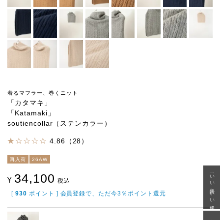
着るマフラー、巻くニット
「カタマキ」
「Katamaki」
soutiencollar（ステンカラー）
4.86（28）
再入荷
26AW
「いい年齢 いい洋服」
34,100
¥
税込
[
930
ポイント ] 会員登録で、ただ今3％ポイント還元