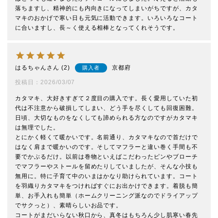
落ちますし、精神的にも内向きになってしまいがちですが、カタ
マキのおかげで寒い日も元気に活動できます。いろいろなコート
に合いますし、長～く使える相棒となってくれそうです。
はるちゃん
2
京都府
購入者
投稿日
2026/03/07
カタマキ、大好きすぎて２度目の購入です。長く愛用していた初
代は不注意から破損してしまい、どう手を尽くしても回復困難。
日頃、大切なものをなくしても諦められる方なのですがカタマキ
は無理でした。

とにかく軽くて暖かいです。名前通り、カタマキなので首だけで
はなく肩まで暖かいのです。そしてマフラーと違い巻く手間も不
要でかぶるだけ。以前は巻物といえばこだわったピンやブローチ
でマフラーやストールを留めたりしていましたが、そんな小技も
無用に。特に子育て中のいまはかなり助けられています。コート
を羽織りカタマキをつければすぐにお出かけできます。着脱も簡
単、お手入れも簡単（ホームクリーニング派なのでドライアップ
でサクっと）、素晴らしいお品です。

コートがまだいらない秋口から、真冬はもちろん少し肌寒い春先