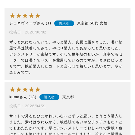
ジェネヴィーブ
1
東京都
50代
女性
購入者
投稿日
2026/08/02
ずっと気になっていて、やっと購入。真夏に届きました。暑い部
屋で早速試着してみて、やはり購入して良かったと思いました。
アシンメトリーが素敵です。そして更年期のせいか、真冬でもセ
ーターでは暑くてベストを愛用しているのですが、まさにピッタ
リです。以前購入したコートと合わせて着たいと思います。冬が
楽しみです。
kuma
18
東京都
購入者
投稿日
2026/04/21
サイトで見るたびにかわいいな～とずっと思い、とうとう購入し
ました。素材はやわらかく、敏感肌でもいやなチクチクもなくと
てもあたたかいです。形はアシンメトリーでおしゃれで素敵！色
はとっても迷いましたがチャコールにしました。冷えると活動も