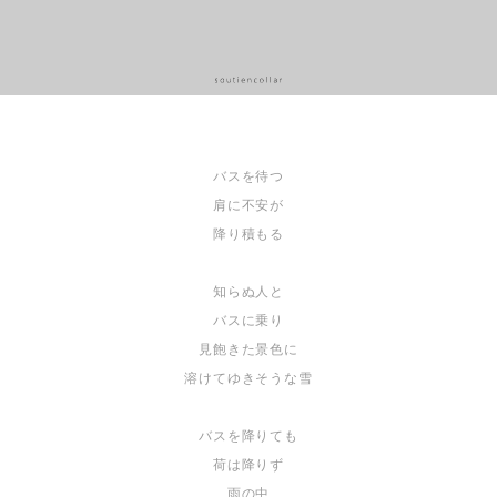
バスを待つ
肩に不安が
降り積もる
知らぬ人と
バスに乗り
見飽きた景色に
溶けてゆきそうな雪
バスを降りても
荷は降りず
雨の中