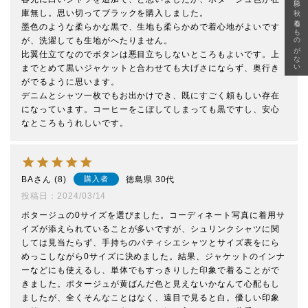
急に秋、着るものがない
庫無し。思い切ってブラックを購入しました。

墨色のような柔らかな黒で、生地も柔らかめで着心地がよいです
が、洗濯しても生地がへたりません。

比翼仕立てなのでボタンは悪目立ちしないところもよいです。上
までとめて黒いジャケットと合わせても大げさにならず、奥行き
がでるように思います。

デニムとシャツ一枚でもお出かけでき、既にすごく頼もしい存在
になっています。コーヒーをこぼしてしまっても黒ですし、安心
なところもうれしいです。
BA
8
徳島県
30代
購入者
投稿日
2024/03/14
ポタージュの0サイズを選びました。コーディネート写真に着用サ
イズが添えられていることが多いですが、シュリンクシャツに関
しては見当たらず、手持ちのパティシエシャツとサイズ表をにら
めっこしながら0サイズに決めました。結果、ジャケットのインナ
ーなどにも使えるし、単体でもすっきりした印象で着ることがで
きました。ポタージュが黄ばんだ色と見えないかなんて心配もし
ましたが、全くそんなことはなく、遠目で見ると白。優しい印象