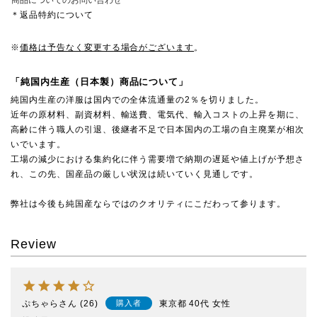
商品についてのお問い合わせ
＊返品特約について
※
価格は予告なく変更する場合がございます
。
「純国内生産（日本製）商品について」
純国内生産の洋服は国内での全体流通量の2％を切りました。
近年の原材料、副資材料、輸送費、電気代、輸入コストの上昇を期に、
高齢に伴う職人の引退、後継者不足で日本国内の工場の自主廃業が相次
いでいます。
工場の減少における集約化に伴う需要増で納期の遅延や値上げが予想さ
れ、この先、国産品の厳しい状況は続いていく見通しです。
弊社は今後も純国産ならではのクオリティにこだわって参ります。
Review
ぷちゃら
26
東京都
40代
女性
購入者