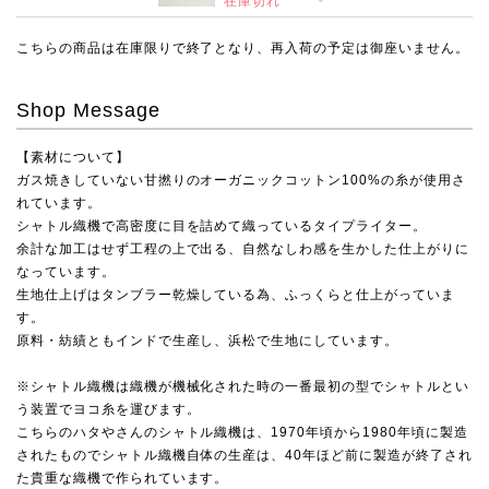
在庫切れ
こちらの商品は在庫限りで終了となり、再入荷の予定は御座いません。
Shop Message
【素材について】
ガス焼きしていない甘撚りのオーガニックコットン100%の糸が使用さ
れています。
シャトル織機で高密度に目を詰めて織っているタイプライター。
余計な加工はせず工程の上で出る、自然なしわ感を生かした仕上がりに
なっています。
生地仕上げはタンブラー乾燥している為、ふっくらと仕上がっていま
す。
原料・紡績ともインドで生産し、浜松で生地にしています。
※シャトル織機は織機が機械化された時の一番最初の型でシャトルとい
う装置でヨコ糸を運びます。
こちらのハタやさんのシャトル織機は、1970年頃から1980年頃に製造
されたものでシャトル織機自体の生産は、40年ほど前に製造が終了され
た貴重な織機で作られています。