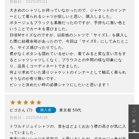
投稿日
2025/05/11
大きめのシャツしか持っていなかったので、ジャケットのインナ
ーとして着られるシャツが欲しいと思い、購入しました。

ポタージュもブラックも素敵だったのですが、手持ちに無い色と
いうことでカーキを選びました。

日頃Mサイズなのですが、以前他のシャツで「サイズ1」を購入し
た際に結構余裕があったので、今回は「サイズ0」にしてみたとこ
ろ、サイズ感ぴったりでした。

襟がなくボタンも隠れているせいか、着てみると変な言い方をす
るとシャツシャツしくなく、ブラウスとの中間の様な印象にな
り、品良くコーディネートできました。

何より求めていた通りジャケットのインナーとして幅広く着られ
そうなのが有り難いです。

ビシッと決めたい時の必勝シャツにしたいと思います！
「いい年齢 いい洋服」
ビゴ
7
東京都
50代
購入者
投稿日
2025/04/18
トワルドジュイシャツの、首をほどよくおおう襟の高さが気に入
っていました。

春先に白いシャツを追加で、と思いましたが、ポタージュ色が在