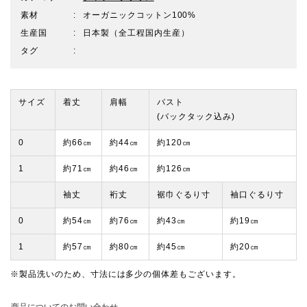
素材
オーガニックコットン100%
生産国
日本製（全工程国内生産）
タグ
サイズ
着丈
肩幅
バスト
(バックタック込み)
0
約66㎝
約44㎝
約120㎝
1
約71㎝
約46㎝
約126㎝
袖丈
裄丈
裾巾ぐるり寸
袖口ぐるり寸
0
約54㎝
約76㎝
約43㎝
約19㎝
1
約57㎝
約80㎝
約45㎝
約20㎝
※製品洗いのため、寸法には多少の個体差もございます。