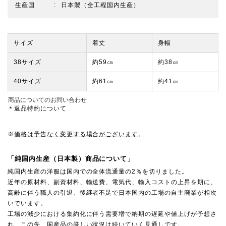
生産国
日本製（全工程国内生産）
サイズ
着丈
身幅
38サイズ
約59㎝
約38㎝
40サイズ
約61㎝
約41㎝
商品についてのお問い合わせ
＊返品特約について
※
価格は予告なく変更する場合がございます
。
「純国内生産（日本製）商品について」
純国内生産の洋服は国内での全体流通量の2％を切りました。
近年の原材料、副資材料、輸送費、電気代、輸入コストの上昇を期に、
高齢に伴う職人の引退、後継者不足で日本国内の工場の自主廃業が相次
いでいます。
工場の減少における集約化に伴う需要増で納期の遅延や値上げが予想さ
れ、この先、国産品の厳しい状況は続いていく見通しです。