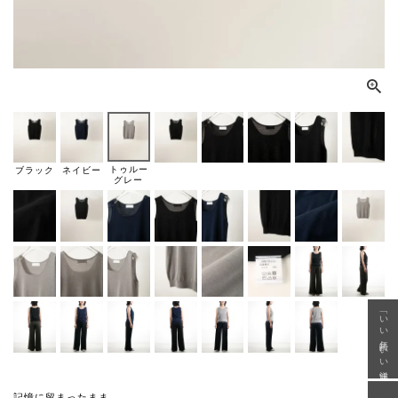
トゥルー
ブラック
ネイビー
グレー
「いい年齢 いい洋服」
記憶に留まったまま