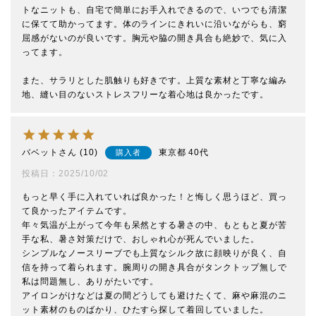
トなニットも、自宅で簡単にお手入れできるので、いつでも清潔
に保てて助かってます。体のラインにきれいに沿いながらも、窮
屈感がないのが良いです。胸元や脇の開き具合も絶妙で、気に入
ってます。

また、サラリとした肌触りも好きです。上質な素材と丁寧な編み
地、縫い目のないストレスフリーな着心地は良かったです。
バベット
10
東京都
40代
購入者
投稿日
2025/10/02
もっと早く手に入れていれば良かった！と悔しく思うほど、買っ
て良かったアイテムです。

年々気温が上がって今年も呆然とする暑さの中、もともと夏が苦
手な私、暑さ対策だけで、おしゃれ心が死んでいました。

シンプルなノースリーブでも上質なシルク故に顔映りが良く、自
信を持って着られます。腕周りの開き具合がタンクトップ無しで
私は問題無し、ありがたいです。

アイロンがけなどは夏の間どうしても避けたくて、麻や麻混のニ
ット素材のものばかり、ひたすら探して着回していました。
