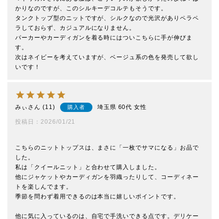
かりなのですが、このシルキーデコルテもそうです。

タンクトップ型のニットですが、シルクなので光沢がありペラペ
ラしておらず、カジュアルになりません。

パーカーやカーディガンを着る時にはついこちらに手が伸びま
す。

次はネイビーを考えていますが、ベージュ系の色を発売して欲し
いです！
みぃ
11
埼玉県
60代
女性
購入者
投稿日
2026/01/21
こちらのニットトップスは、まさに「一枚でサマになる」お品で
した。

私は「クイールニット」と合わせて購入しました。

他にジャケットやカーディガンを羽織ったりして、コーディネー
トを楽しんでます。

季節を問わず着用できるのは本当に嬉しいポイントです。

他に気に入っているのは、自宅で手洗いできる点です。デリケー