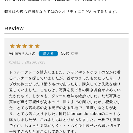
弊社は今後も純国産ならではのクオリティにこだわって参ります。
Review
yellow
3
50代
女性
購入者
投稿日
2026/07/23
トゥルーグレーを購入しました。シャツやジャケットのなかに着
るインナーを探していましたが。首がつまったものだったり、リ
ブ状の体にぴったり沿うものであったり、購入しては失敗を繰り
返していました。こちらは、写真を見て首の開き具合が求めてい
たかたちで、しかｓも、グレーの色味も絶妙でした。ただ写真と
実物が違う可能性があるので、届くまで心配でしたが、杞憂でし
た。とても高級感のある光沢のある生地で、適度なゆとりがあ
り、とても気に入りました。同時にtoricot de sabonのニットも
購入しましたが、これよりもゆとりがありました。一枚でも素敵
ですが、ちょっと勇気がなく・・・もう少し痩せたら思い切って
一枚でさらりと着こなしてみたいです。