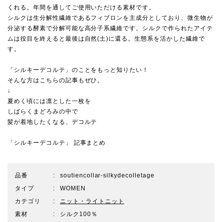
くれる。年間を通してご使用いただける素材です。
シルクは生分解性繊維であるフィブロンを主成分としており、微生物が
分泌する酵素で分解可能な高分子系繊維です。シルクで作られたアイテ
ムは役目を終えると最後は自然(土)に還る。生態系を活かした繊維で
す。
「シルキーデコルテ」のことをもっと知りたい！
そんな方はこちらの記事もぜひ。
↓
夏めく頃には凛とした一枚を
しばらくまどろみの中で
髪が着地したくなる、デコルテ
「シルキーデコルテ」 記事まとめ
品番
soutiencollar-silkydecolletage
タイプ
WOMEN
カテゴリ
ニット・ライトニット
素材
シルク100％