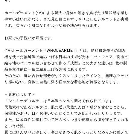
す。
ホールガーメント(*A)による製法で身体の動きを妨げたり違和感を感じ
やすい縫い代がなく、また見た目にもすっきりとしたシルエットが実現
され、柔らかく肌になじむような着心地が得られます。
お家での手洗いが可能です。
(*A)ホールガーメント「WHOLEARMET」とは、島精機製作所の編み
機を使った無縫製で編み上げる日本の技術が光るニットウェア。従来の
編み地のパーツを縫い合わせて作る「成型」との大きな違いは1枚の製
品を立体的に一気に編み上げる製法にあります。
そのため、縫い合わせ部分がなくスッキリしたラインと、無理なツッパ
リ感のない、身体に自然に添う軽やかな着心地が特徴となります。
＜素材について＞
「シルキーデコルテ」は日本製のシルク素材で作られています。
天然素材であるシルクは、肌に近い天然たんぱく成分を含むことから、
保湿性があり、日々お使いいただくことでお肌がしっとりとします。
また、吸放湿性に優れていて汗のベタつきや乾燥から肌を守ってくれる
という特性。
夏にはひんやりと涼しく、冬はかさつく肌をしっとりなめらかに整えて