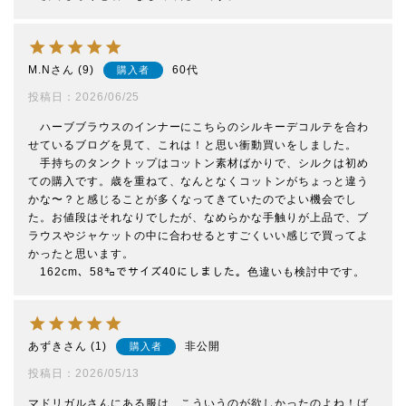
M.N
9
60代
購入者
投稿日
2026/06/25
　ハーブブラウスのインナーにこちらのシルキーデコルテを合わ
せているブログを見て、これは！と思い衝動買いをしました。

　手持ちのタンクトップはコットン素材ばかりで、シルクは初め
ての購入です。歳を重ねて、なんとなくコットンがちょっと違う
かな〜？と感じることが多くなってきていたのでよい機会でし
た。お値段はそれなりでしたが、なめらかな手触りが上品で、ブ
ラウスやジャケットの中に合わせるとすごくいい感じで買ってよ
かったと思います。

　162cm、58㌔でサイズ40にしました。色違いも検討中です。
あずき
1
非公開
購入者
投稿日
2026/05/13
マドリガルさんにある服は、こういうのが欲しかったのよね！ば