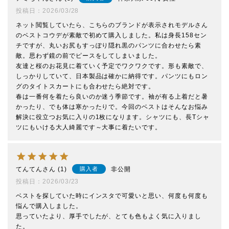
投稿日
2026/03/28
ネット閲覧していたら、こちらのブランドが表示されモデルさん
のベストコウデが素敵で初めて購入しました。私は身長158セン
チですが、丸いお尻もすっぽり隠れ黒のパンツに合わせたら素
敵。思わず鏡の前でピースをしてしまいました。

友達と桜のお花見に着ていく予定でワクワクです。形も素敵で、
しっかりしていて、日本製品は確かに納得です。パンツにもロン
グのタイトスカートにも合わせたら絶対です。

春は一番何を着たら良いのか迷う季節です。袖が有る上着だと暑
かったり、でも体は寒かったりで。今回のベストはそんなお悩み
解決に役立つお気に入りの1枚になります。シャツにも、長Tシャ
ツにもいける大人綺麗です～大事に着たいです。
てんてん
1
非公開
購入者
投稿日
2026/03/23
ベストを探していた時にインスタで可愛いと思い、何度も何度も
悩んで購入しました。

思っていたより、厚手でしたが、とても色もよく気に入りまし
た。