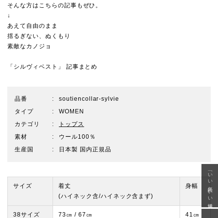
そんな方はこちらの記事もぜひ。
↓
あえて自由のまま
揺るぎない、ぬくもり
素敵なカノジョ
「シルヴィベスト」 記事まとめ
品番
soutiencollar-sylvie
タイプ
WOMEN
カテゴリ
トップス
素材
ウール100％
生産国
日本製 国内正規品
「いい年齢 いい洋服」
サイズ
着丈
身幅
(ハイネック含/ハイネック含まず)
38サイズ
73㎝ / 67㎝
41㎝