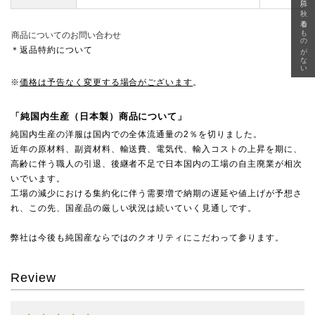
急に秋、着るものがない
商品についてのお問い合わせ
＊返品特約について
※
価格は予告なく変更する場合がございます
。
「純国内生産（日本製）商品について」
純国内生産の洋服は国内での全体流通量の2％を切りました。
近年の原材料、副資材料、輸送費、電気代、輸入コストの上昇を期に、
高齢に伴う職人の引退、後継者不足で日本国内の工場の自主廃業が相次
いでいます。
工場の減少における集約化に伴う需要増で納期の遅延や値上げが予想さ
れ、この先、国産品の厳しい状況は続いていく見通しです。
弊社は今後も純国産ならではのクオリティにこだわって参ります。
Review