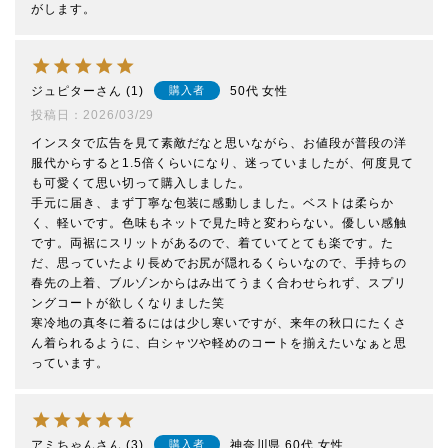
がします。
ジュピター
1
50代
女性
購入者
投稿日
2026/03/29
インスタで広告を見て素敵だなと思いながら、お値段が普段の洋
服代からすると1.5倍くらいになり、迷っていましたが、何度見て
も可愛くて思い切って購入しました。

手元に届き、まず丁寧な包装に感動しました。ベストは柔らか
く、軽いです。色味もネットで見た時と変わらない。優しい感触
です。両裾にスリットがあるので、着ていてとても楽です。た
だ、思っていたより長めでお尻が隠れるくらいなので、手持ちの
春先の上着、ブルゾンからはみ出てうまく合わせられず、スプリ
ングコートが欲しくなりました笑

寒冷地の真冬に着るにはは少し寒いですが、来年の秋口にたくさ
ん着られるように、白シャツや軽めのコートを揃えたいなぁと思
っています。
アミちゃん
3
神奈川県
60代
女性
購入者