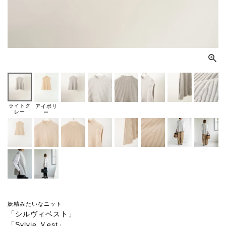
ライトグ
アイボリ
レー
ー
妖精みたいなニット
「シルヴィベスト」
「Sylvie Ｖest」