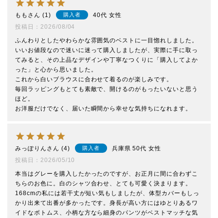
もも
1
40代
女性
購入者
投稿日
2026/08/04
ふんわりとしたやわらかな雰囲気のベストに一目惚れしました。

いいお値段なので迷いに迷って購入しましたが、実際に手に取っ
てみると、その上品なデザインや丁寧なつくりに「購入してよか
った」と心から思いました。

これから白いブラウスに合わせて着るのが楽しみです。

毎回ラッピングもとても素敵で、開けるのがもったいないと思う
ほど。

お洋服だけでなく、届いた瞬間から幸せな気持ちになれます。
みっぽりん
4
兵庫県
50代
女性
購入者
投稿日
2026/05/10
本当はグレーを購入したかったのですが、お正月に間に合わずこ
ちらのお色に。白のシャツ合わせ、とても可愛く決まります。
168cmの私には若干丈が短い気もしましたが、体型カバーもしっ
かり出来て出番が多かったです。身長が高い方にはゆとりあるワ
イドなボトムス、小柄な方なら細身のパンツがベストマッチな気