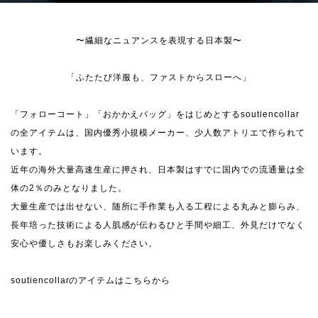
〜繊細なニュアンスを表現する日本製〜
「ふたたび洋服も、ファストからスローへ」
「フォローコート」「おかかえバッグ」をはじめとするsoutiencollar
の全アイテムは、国内優秀小規模メーカー、少人数アトリエで作られて
います。
近年の海外大量高速生産に押され、日本製はすでに国内での流通量は全
体の2％のみとなりました。
大量生産では出せない、随所に手作業も入る工程による丸みと膨らみ、
長年培った技術による人肌感が伝わるひと手間や細工、外見だけでなく
安心や優しさもお楽しみください。
soutiencollarのアイテムはこちらから