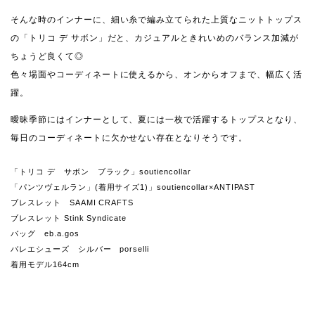
そんな時のインナーに、細い糸で編み立てられた上質なニットトップス
の「トリコ デ サボン」だと、カジュアルときれいめのバランス加減が
ちょうど良くて◎
色々場面やコーディネートに使えるから、オンからオフまで、幅広く活
躍。
曖昧季節にはインナーとして、夏には一枚で活躍するトップスとなり、
毎日のコーディネートに欠かせない存在となりそうです。
「トリコ デ サボン ブラック」soutiencollar
「パンツヴェルラン」(着用サイズ1)」soutiencollar×ANTIPAST
ブレスレット SAAMI CRAFTS
ブレスレット Stink Syndicate
バッグ eb.a.gos
バレエシューズ シルバー porselli
着用モデル164cm