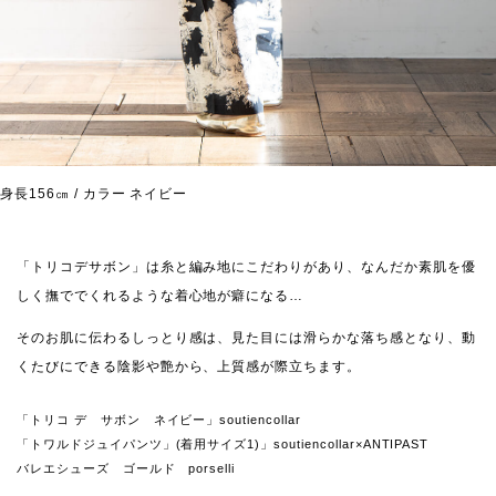
身長156㎝ / カラー ネイビー
「トリコデサボン」は糸と編み地にこだわりがあり、なんだか素肌を優
しく撫ででくれるような着心地が癖になる…
そのお肌に伝わるしっとり感は、見た目には滑らかな落ち感となり、動
くたびにできる陰影や艶から、上質感が際立ちます。
「トリコ デ サボン ネイビー」soutiencollar
「トワルドジュイパンツ」(着用サイズ1)」soutiencollar×ANTIPAST
バレエシューズ ゴールド porselli