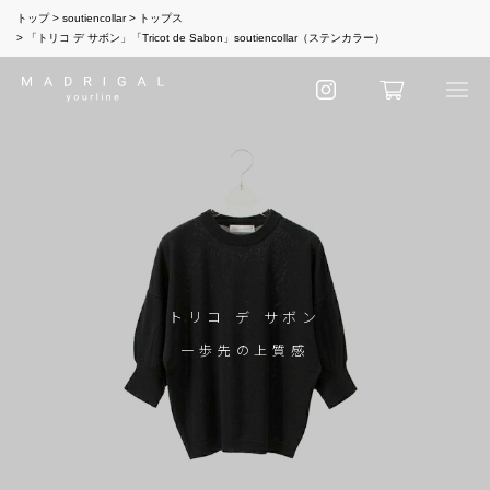
トップ
soutiencollar
トップス
「トリコ デ サボン」「Tricot de Sabon」soutiencollar（ステンカラー）
トリコ デ サボン
一歩先の上質感