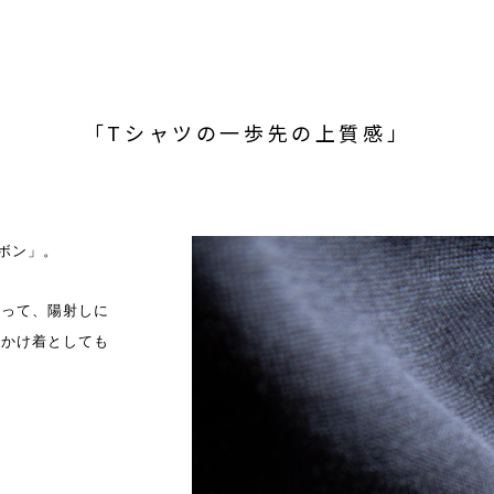
「Tシャツの一歩先の上質感」
ボン」。
くって、陽射しに
出かけ着としても