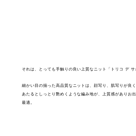
それは、とっても手触りの良い上質なニット「トリコ デ サ
細かい目の揃った高品質なニットは、顔写り、肌写りが良
あたるとしっとり艶めくような編み地が、上質感がありお
最適。