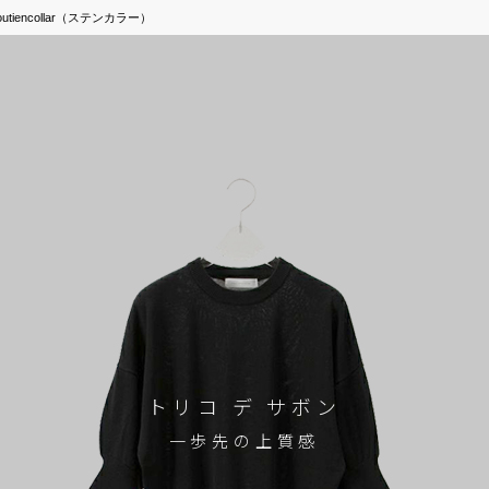
outiencollar（ステンカラー）
トリコ デ サボン
一歩先の上質感