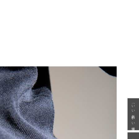
「いい年齢 いい洋服」