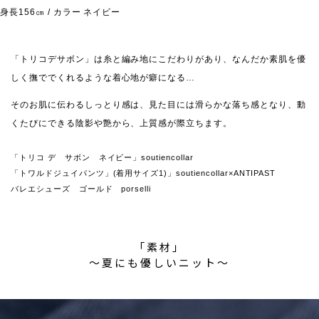
身長156㎝ / カラー ネイビー
「トリコデサボン」は糸と編み地にこだわりがあり、なんだか素肌を優
しく撫ででくれるような着心地が癖になる…
そのお肌に伝わるしっとり感は、見た目には滑らかな落ち感となり、動
くたびにできる陰影や艶から、上質感が際立ちます。
「トリコ デ サボン ネイビー」soutiencollar
「トワルドジュイパンツ」(着用サイズ1)」soutiencollar×ANTIPAST
バレエシューズ ゴールド porselli
「素材」
〜夏にも優しいニット〜