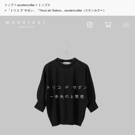
トップ
soutiencollar
トップス
「トリコ デ サボン」「Tricot de Sabon」soutiencollar（ステンカラー）
トリコ デ サボン
一歩先の上質感