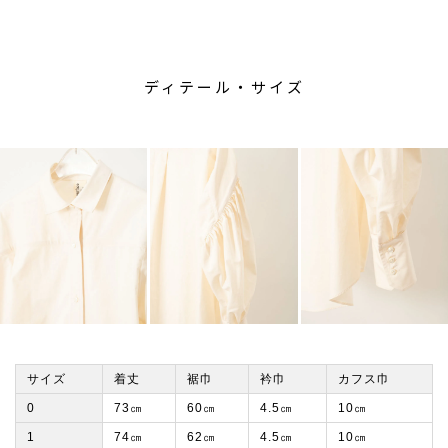
ディテール・サイズ
サイズ
着丈
裾巾
衿巾
カフス巾
0
73㎝
60㎝
4.5㎝
10㎝
1
74㎝
62㎝
4.5㎝
10㎝