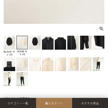
SOUR サ
BLACK サ
イズ0
イズ0
ボタンをとめて昼食を
「カフェ ド シトロン」
カテゴリー一覧
購入ボタンへ
おすすめ商品