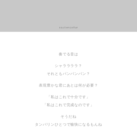
奏でる音は
シャララララ？
それともパンパンパン？
表現豊かな君にあとは何が必要？
「私はこれで十分です」
「私はこれで完成なのです」
そうだね
タンバリンひとつで愉快になるもんね