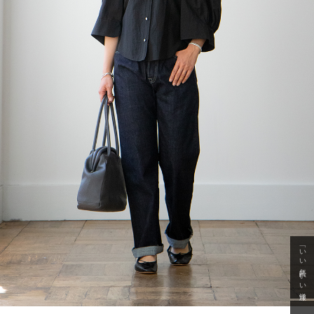
「いい年齢 いい洋服」