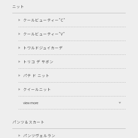
ニット
クールビューティー"C"
クールビューティー"V"
トワルドジュイカーデ
トリコ デ サボン
パテ ド ニット
クイールニット
view more
パンツ＆スカート
パンツヴェルラン