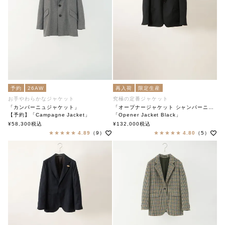
予約
26AW
再入荷
限定生産
お手やわらかなジャケット
究極の定番ジャケット
「カンパーニュジャケット」
「オープナージャケット シャンパーニュブラック」
【予約】「Campagne Jacket」
「Opener Jacket Black」
soutiencollar（ステンカラー）
soutiencollar
¥
58,300
税込
¥
132,000
税込
4.89
（9）
4.80
（5）