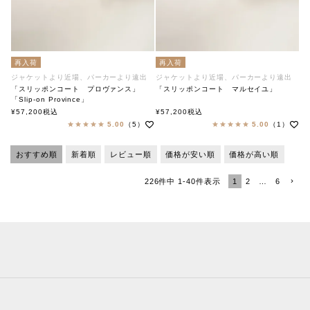
再入荷
再入荷
ジャケットより近場、パーカーより遠出
ジャケットより近場、パーカーより遠出
「スリッポンコート プロヴァンス」
「スリッポンコート マルセイユ」
「Slip-on Province」
soutiencollar（ステンカラー）
「Slip-on Marseilles」
¥
57,200
税込
¥
57,200
税込
soutiencollar（ステンカラー）
5.00
（5）
5.00
（1）
おすすめ順
新着順
レビュー順
価格が安い順
価格が高い順
1
2
…
6
226
件中
1
-
40
件表示