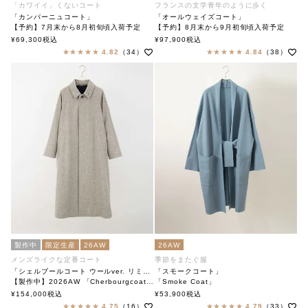
「カワイイ」くないコート
フランスの文学青年のように歩く
「カンパーニュコート」
「オールウェイズコート」
【予約】7月末から8月初旬頃入荷予定
【予約】8月末から9月初旬頃入荷予定
「Always Coat」
¥
69,300
税込
¥
97,900
税込
「Campagne Coat」
soutiencollar（ステンカラー）
4.82
（34）
4.84
（38）
soutiencollar（ステンカラー）
製作中
限定生産
26AW
26AW
メンズライクな定番コート
季節をまたぐ服
「シェルブールコート ウールver. リミテッド」
「スモークコート」
【製作中】2026AW 「Cherbourgcoat Wool ver. limited」
「Smoke Coat」
soutiencollar（ステンカラー）
soutiencollar（ステンカラー）
¥
154,000
税込
¥
53,900
税込
4.75
（16）
4.79
（33）