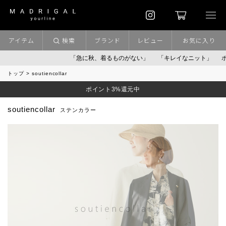
アイテム
検索
ブランド
レビュー
お気に入り
「急に秋、着るものがない」
「キレイなニット」
ポイント9
トップ
soutiencollar
ポイント3%還元中
soutiencollar
ステンカラー