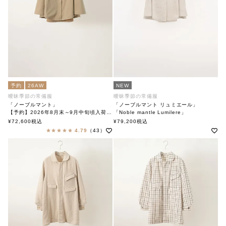
予約
26AW
NEW
曖昧季節の常備服
曖昧季節の常備服
「ノーブルマント」
「ノーブルマント リュミエール」
【予約】2026年8月末～9月中旬頃入荷予定
「Noble mantle Lumilere」
「Noble Mantle」
soutiencollar(ステンカラー)
¥
72,600
税込
¥
79,200
税込
soutiencollar(ステンカラー)
4.79
（43）