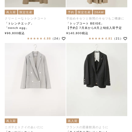
再入荷
限定生産
予約
限定生産
26AW
クリーミーなトレンチコート
手始めキセツと狭間のキセツもご機嫌に
「トレンチエッグ」
「トップコート BEIGE」
「trench egg」
【予約】7月末から8月上旬頃入荷予定
soutiencollar（ステンカラー）
Top Coat ベージュ
¥
96,800
税込
¥
140,800
税込
トップコート
4.88
（24）
4.81
（21）
Ataraxia アタラクシア
再入荷
再入荷
ニガテとトクイのあいだに
フランスの図書館員のように