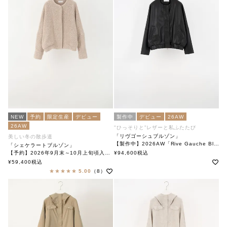
NEW
予約
限定生産
デビュー
製作中
デビュー
26AW
26AW
"ひっそりと”レザーと私ふたたび
「リヴゴーシュブルゾン」
美しい冬の散歩道
【製作中】2026AW「Rive Gauche Blouson」
「シェケラートブルゾン」
soutiencollar(ステンカラー)
【予約】2026年9月末～10月上旬頃入荷予定
¥
94,600
税込
「Shakerato Blouson」
¥
59,400
税込
soutiencollar（ステンカラー）
5.00
（8）