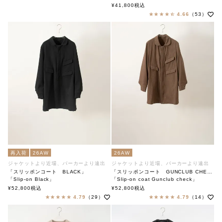
soutiencollar（ステンカラー）
¥
41,800
税込
4.66
（53）
再入荷
26AW
26AW
ジャケットより近場、パーカーより遠出
ジャケットより近場、パーカーより遠出
「スリッポンコート BLACK」
「スリッポンコート GUNCLUB CHECK」
「Slip-on Black」
「Slip-on coat Gunclub check」
soutiencollar（ステンカラー）
soutiencollar（ステンカラー）
¥
52,800
税込
¥
52,800
税込
4.79
（29）
4.79
（14）