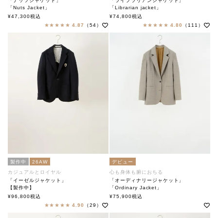
「ナッツジャケット」
「ライブラリアンジャケット」
「Nuts Jacket」
「Librarian jacket」
soutiencollar（ステンカラー）
soutiencollar（ステンカラー）
¥
47,300
税込
¥
74,800
税込
4.87
（54）
4.80
（111）
製作中
26AW
デビュー
カジュアルとロイヤル
心も身体も腑におちる
「イーゼルジャケット」
「オーディナリージャケット」
【製作中】
「Ordinary Jacket」
「Easel Jacket」soutiencollar（ステンカラー）
soutiencollar(ステンカラー)
¥
96,800
税込
¥
75,900
税込
4.90
（29）