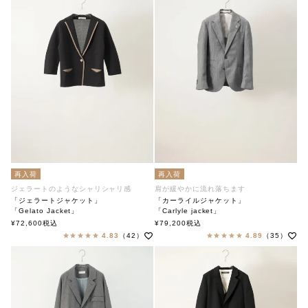
再入荷
再入荷
ジェラートのようなシャリシャリ感
肩が緩やかに流れ落ちます
「ジェラートジャケット」
「カーライルジャケット」
「Gelato Jacket」
「Carlyle jacket」
soutiencollar（ステンカラー）
soutiencollar（ステンカラー）
¥
72,600
税込
¥
79,200
税込
4.83
（42）
4.89
（35）