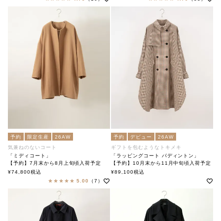
予約
限定生産
26AW
予約
デビュー
26AW
気兼ねのないコート
ギフトを包むようなトキメキ
「ミディコート」
「ラッピングコート パディントン」
【予約】7月末から8月上旬頃入荷予定
【予約】10月末から11月中旬頃入荷予定
「Midi Coat」
「Wrapping Coat Paddington」
¥
74,800
税込
¥
89,100
税込
soutiencollar（ステンカラー）
soutiencollar(ステンカラー)
5.00
（7）