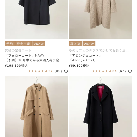
予約
限定生産
26AW
再入荷
26AW
究極の定番コート
冬のカフェのテラスで少しでも長く居ます
「フォローコート」NAVY
「アロンジェコート」
【予約】10月中旬から末頃入荷予定
「Allonge Coat」
「Follow Coat」
soutiencollar（ステンカラー）
¥
168,300
税込
¥
69,300
税込
soutiencollar（ステンカラー）
4.92
（85）
4.84
（67）