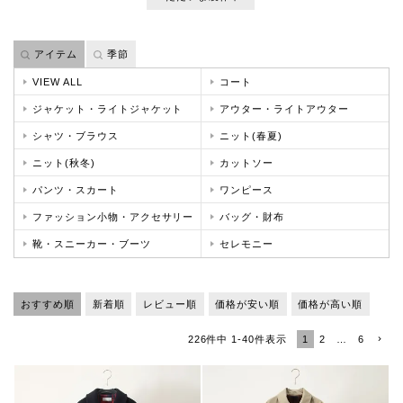
アイテム
季節
VIEW ALL
コート
ジャケット・ライトジャケット
アウター・ライトアウター
シャツ・ブラウス
ニット(春夏)
ニット(秋冬)
カットソー
パンツ・スカート
ワンピース
ファッション小物・アクセサリー
バッグ・財布
靴・スニーカー・ブーツ
セレモニー
おすすめ順
新着順
レビュー順
価格が安い順
価格が高い順
1
2
…
6
226
件中
1
-
40
件表示