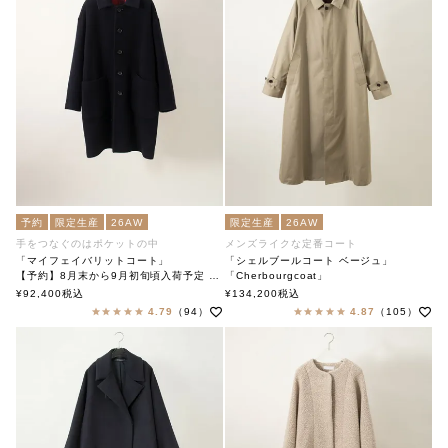
予約
限定生産
26AW
限定生産
26AW
手をつなぐのはポケットの中
メンズライクな定番コート
「マイフェイバリットコート」
「シェルブールコート ベージュ」
【予約】8月末から9月初旬頃入荷予定 「My Favorite Coat」
「Cherbourgcoat」
soutiencollar（ステンカラー）
soutiencollar（ステンカラー）
¥
92,400
税込
¥
134,200
税込
4.79
（94）
4.87
（105）