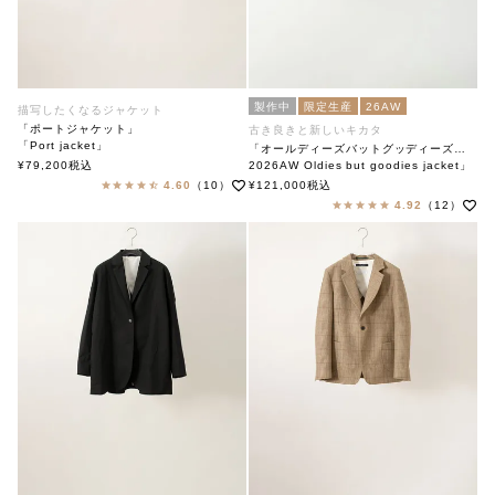
製作中
限定生産
26AW
描写したくなるジャケット
「ポートジャケット」
古き良きと新しいキカタ
「Port jacket」
「オールディーズバットグッディーズジャケット」
soutiencollar(ステンカラー)
¥
79,200
税込
2026AW Oldies but goodies jacket」
soutiencollar（ステンカラー）
4.60
（10）
¥
121,000
税込
4.92
（12）