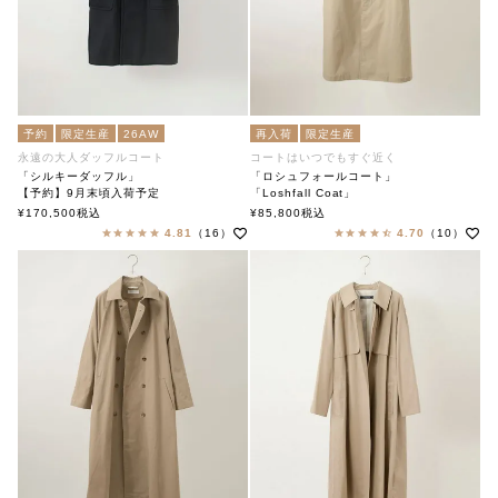
予約
限定生産
26AW
再入荷
限定生産
永遠の大人ダッフルコート
コートはいつでもすぐ近く
「シルキーダッフル」
「ロシュフォールコート」
【予約】9月末頃入荷予定
「Loshfall Coat」
「Silky duffel」
soutiencollar（ステンカラー）
¥
170,500
税込
¥
85,800
税込
soutiencollar（ステンカラー）
4.81
（16）
4.70
（10）