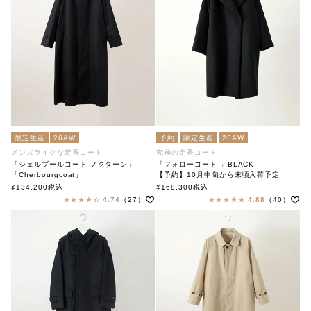
限定生産
26AW
予約
限定生産
26AW
メンズライクな定番コート
究極の定番コート
「シェルブールコート ノクターン」
「フォローコート 」BLACK
「Cherbourgcoat」
【予約】10月中旬から末頃入荷予定
soutiencollar（ステンカラー）
「Follow Coat」BLACK
¥
134,200
税込
¥
168,300
税込
soutiencollar（ステンカラー）
4.74
（27）
4.88
（40）