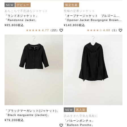
NEW
デビュー
限定生産
あちこちで不思議なジャケット
究極の定番ジャケット
「ランドネジャケット」
「オープナージャケット ブルゴーニュチェックブラウン」
「Randonne Jacket」
「Opener Jacket Bourgogne Brown Check」
soutiencollar（ステンカラー）
soutiencollar
¥
85,800
税込
¥
140,800
税込
4.77
（22）
4.00
（1）
NEW
再入荷
「ブラックマーガレット(ジャケット)」
「Black marguerite (Jacket)」
読みすぎた空気を風船に
soutiencollar（ステンカラー）
¥
79,200
税込
「バルーンポンチョ」
「Balloon Poncho」