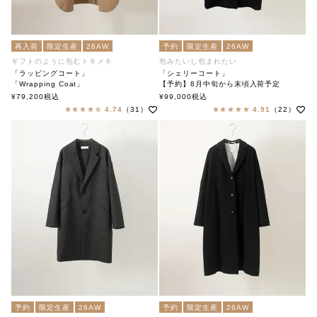
再入荷
限定生産
26AW
予約
限定生産
26AW
ギフトのように包むトキメキ
包みたいし包まれたい
「ラッピングコート」
「シェリーコート」
「Wrapping Coat」
【予約】8月中旬から末頃入荷予定
soutiencollar（ステンカラー）
「Cherie Coat」
¥
79,200
税込
¥
99,000
税込
soutiencollar（ステンカラー）
4.74
（31）
4.91
（22）
予約
限定生産
26AW
予約
限定生産
26AW