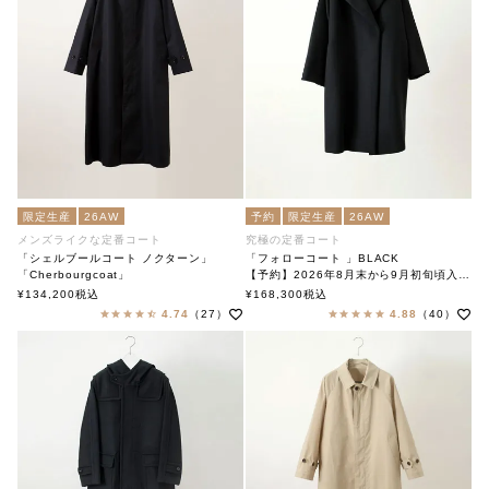
限定生産
26AW
予約
限定生産
26AW
メンズライクな定番コート
究極の定番コート
「シェルブールコート ノクターン」
「フォローコート 」BLACK
「Cherbourgcoat」
【予約】2026年8月末から9月初旬頃入荷予定
soutiencollar（ステンカラー）
「Follow Coat」BLACK
¥
134,200
税込
¥
168,300
税込
soutiencollar（ステンカラー）
4.74
（27）
4.88
（40）