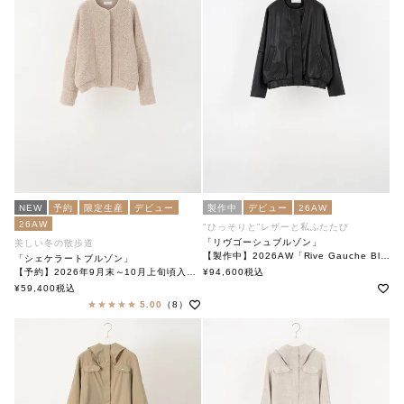
NEW
予約
限定生産
デビュー
製作中
デビュー
26AW
26AW
"ひっそりと”レザーと私ふたたび
「リヴゴーシュブルゾン」
美しい冬の散歩道
【製作中】2026AW「Rive Gauche Blouson」
「シェケラートブルゾン」
soutiencollar(ステンカラー)
【予約】2026年9月末～10月上旬頃入荷予定
¥
94,600
税込
「Shakerato Blouson」
¥
59,400
税込
soutiencollar（ステンカラー）
5.00
（8）