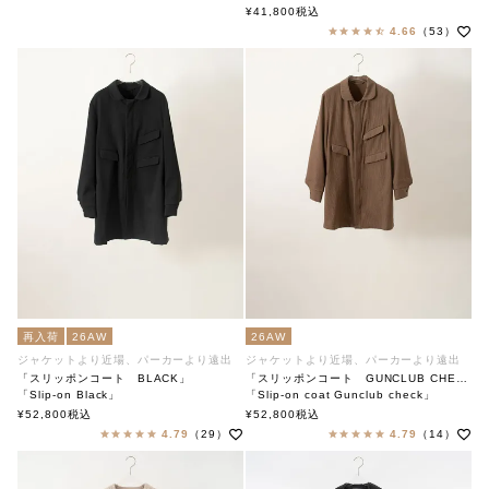
soutiencollar（ステンカラー）
¥
41,800
税込
4.66
（53）
再入荷
26AW
26AW
ジャケットより近場、パーカーより遠出
ジャケットより近場、パーカーより遠出
「スリッポンコート BLACK」
「スリッポンコート GUNCLUB CHECK」
「Slip-on Black」
「Slip-on coat Gunclub check」
soutiencollar（ステンカラー）
soutiencollar（ステンカラー）
¥
52,800
税込
¥
52,800
税込
4.79
（29）
4.79
（14）