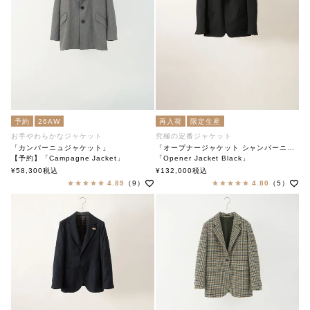
予約
26AW
再入荷
限定生産
お手やわらかなジャケット
究極の定番ジャケット
「カンパーニュジャケット」
「オープナージャケット シャンパーニュブラック」
【予約】「Campagne Jacket」
「Opener Jacket Black」
soutiencollar（ステンカラー）
soutiencollar
¥
58,300
税込
¥
132,000
税込
4.89
（9）
4.80
（5）