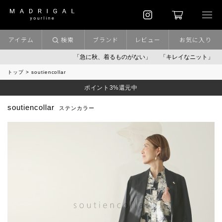
アイテム
検索
ブランド
レビュー
お気に入り
「急に秋、着るものがない」
「キレイなニット」
ポイン
トップ
soutiencollar
ポイント3%還元中
soutiencollar
ステンカラー