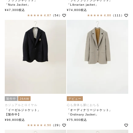
「ナッツジャケット」
「ライブラリアンジャケット」
「Nuts Jacket」
「Librarian jacket」
soutiencollar（ステンカラー）
soutiencollar（ステンカラー）
¥
47,300
税込
¥
74,800
税込
4.87
（54）
4.80
（111）
製作中
26AW
デビュー
カジュアルとロイヤル
心も身体も腑におちる
「イーゼルジャケット」
「オーディナリージャケット」
【製作中】
「Ordinary Jacket」
「Easel Jacket」soutiencollar（ステンカラー）
soutiencollar(ステンカラー)
¥
96,800
税込
¥
75,900
税込
4.90
（29）