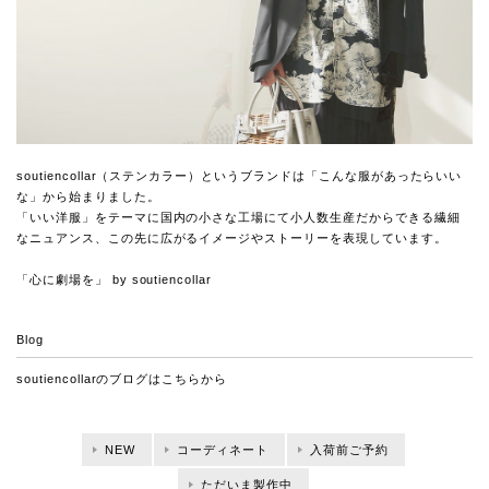
soutiencollar（ステンカラー）というブランドは「こんな服があったらいい
な」から始まりました。
「いい洋服」をテーマに国内の小さな工場にて小人数生産だからできる繊細
なニュアンス、この先に広がるイメージやストーリーを表現しています。
「心に劇場を」 by soutiencollar
Blog
soutiencollarのブログは
こちらから
NEW
コーディネート
入荷前ご予約
ただいま製作中