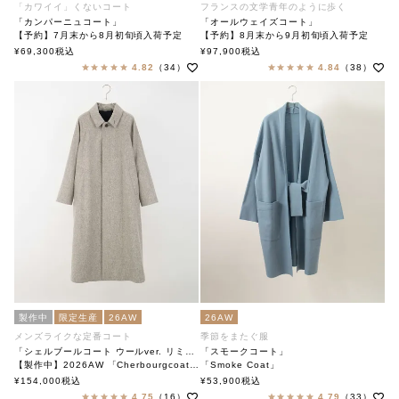
「カワイイ」くないコート
フランスの文学青年のように歩く
「カンパーニュコート」
「オールウェイズコート」
【予約】7月末から8月初旬頃入荷予定
【予約】8月末から9月初旬頃入荷予定
「Always Coat」
¥
69,300
税込
¥
97,900
税込
「Campagne Coat」
soutiencollar（ステンカラー）
4.82
（34）
4.84
（38）
soutiencollar（ステンカラー）
製作中
限定生産
26AW
26AW
メンズライクな定番コート
季節をまたぐ服
「シェルブールコート ウールver. リミテッド」
「スモークコート」
【製作中】2026AW 「Cherbourgcoat Wool ver. limited」
「Smoke Coat」
soutiencollar（ステンカラー）
soutiencollar（ステンカラー）
¥
154,000
税込
¥
53,900
税込
4.75
（16）
4.79
（33）