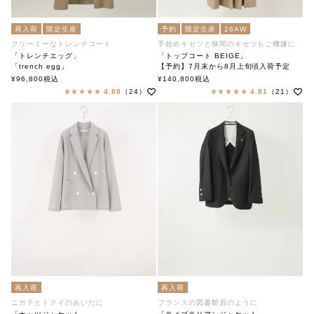
再入荷
限定生産
予約
限定生産
26AW
クリーミーなトレンチコート
手始めキセツと狭間のキセツもご機嫌に
「トレンチエッグ」
「トップコート BEIGE」
「trench egg」
【予約】7月末から8月上旬頃入荷予定
soutiencollar（ステンカラー）
Top Coat ベージュ
¥
96,800
税込
¥
140,800
税込
トップコート
4.88
（24）
4.81
（21）
Ataraxia アタラクシア
再入荷
再入荷
ニガテとトクイのあいだに
フランスの図書館員のように