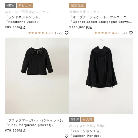
NEW
デビュー
限定生産
あちこちで不思議なジャケット
究極の定番ジャケット
「ランドネジャケット」
「オープナージャケット ブルゴーニュチェックブラウン」
「Randonne Jacket」
「Opener Jacket Bourgogne Brown Check」
soutiencollar（ステンカラー）
soutiencollar
¥
85,800
税込
¥
140,800
税込
4.77
（22）
4.00
（1）
NEW
再入荷
「ブラックマーガレット(ジャケット)」
「Black marguerite (Jacket)」
読みすぎた空気を風船に
soutiencollar（ステンカラー）
¥
79,200
税込
「バルーンポンチョ」
「Balloon Poncho」