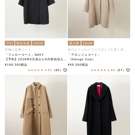
予約
限定生産
26AW
再入荷
26AW
究極の定番コート
冬のカフェのテラスで少しでも長く居ます
「フォローコート」NAVY
「アロンジェコート」
【予約】2026年8月末から9月初旬頃入荷予定
「Allonge Coat」
「Follow Coat」
soutiencollar（ステンカラー）
¥
168,300
税込
¥
69,300
税込
soutiencollar（ステンカラー）
4.92
（85）
4.84
（67）