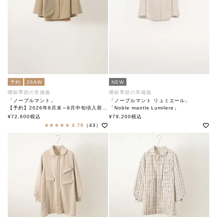
予約
26AW
NEW
曖昧季節の常備服
曖昧季節の常備服
「ノーブルマント」
「ノーブルマント リュミエール」
【予約】2026年8月末～9月中旬頃入荷予定
「Noble mantle Lumilere」
「Noble Mantle」
soutiencollar(ステンカラー)
¥
72,600
税込
¥
79,200
税込
soutiencollar(ステンカラー)
4.79
（43）