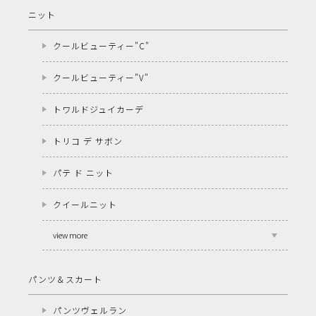
ニット
クールビューティー"C"
クールビューティー"V"
トワルドジュイカーデ
トリコ デ サボン
パテ ド ニット
クイールニット
view more
パンツ＆スカート
パンツヴェルラン