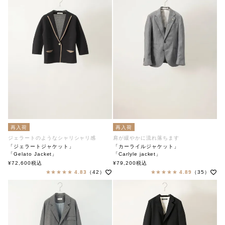
再入荷
再入荷
ジェラートのようなシャリシャリ感
肩が緩やかに流れ落ちます
「ジェラートジャケット」
「カーライルジャケット」
「Gelato Jacket」
「Carlyle jacket」
soutiencollar（ステンカラー）
soutiencollar（ステンカラー）
¥
72,600
税込
¥
79,200
税込
4.83
（42）
4.89
（35）