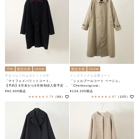
予約
限定生産
26AW
限定生産
26AW
手をつなぐのはポケットの中
メンズライクな定番コート
「マイフェイバリットコート」
「シェルブールコート ベージュ」
【予約】8月末から9月初旬頃入荷予定 「My Favorite Coat」
「Cherbourgcoat」
soutiencollar（ステンカラー）
soutiencollar（ステンカラー）
¥
92,400
税込
¥
134,200
税込
4.79
（94）
4.87
（105）