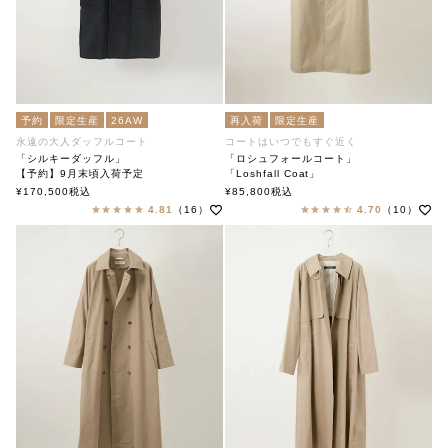
予約
限定生産
26AW
再入荷
限定生産
永遠の大人ダッフルコート
コートはいつでもすぐ近く
「シルキーダッフル」
「ロシュフォールコート」
【予約】9月末頃入荷予定
「Loshfall Coat」
「Silky duffel」
soutiencollar（ステンカラー）
¥
170,500
税込
¥
85,800
税込
soutiencollar（ステンカラー）
4.81
（16）
4.70
（10）