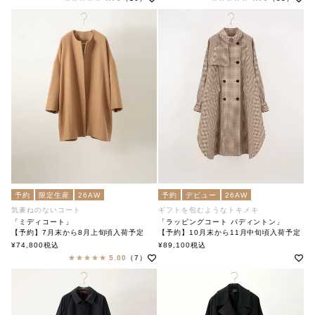
予約
限定生産
26AW
予約
デビュー
26AW
気兼ねのないコート
ギフトを包むようなトキメキ
「ミディコート」
「ラッピングコート パディントン」
【予約】7月末から8月上旬頃入荷予定
【予約】10月末から11月中旬頃入荷予定
「Midi Coat」
「Wrapping Coat Paddington」
¥
74,800
税込
¥
89,100
税込
soutiencollar（ステンカラー）
soutiencollar(ステンカラー)
5.00
（7）