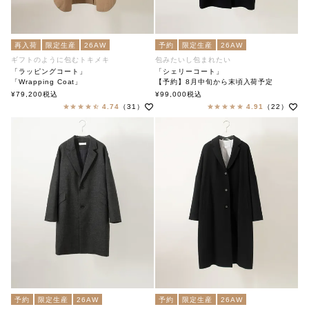
再入荷
限定生産
26AW
予約
限定生産
26AW
ギフトのように包むトキメキ
包みたいし包まれたい
「ラッピングコート」
「シェリーコート」
「Wrapping Coat」
【予約】8月中旬から末頃入荷予定
soutiencollar（ステンカラー）
「Cherie Coat」
¥
79,200
税込
¥
99,000
税込
soutiencollar（ステンカラー）
4.74
（31）
4.91
（22）
予約
限定生産
26AW
予約
限定生産
26AW