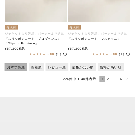
再入荷
再入荷
ジャケットより近場、パーカーより遠出
ジャケットより近場、パーカーより遠出
「スリッポンコート プロヴァンス」
「スリッポンコート マルセイユ」
「Slip-on Province」
soutiencollar（ステンカラー）
「Slip-on Marseilles」
¥
57,200
税込
¥
57,200
税込
soutiencollar（ステンカラー）
5.00
（5）
5.00
（1）
おすすめ順
新着順
レビュー順
価格が安い順
価格が高い順
1
2
…
6
226
件中
1
-
40
件表示