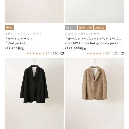
予約
製作中
限定生産
26AW
描写したくなるジャケット
古き良きと新しいキカタ
「ポートジャケット」
「オールディーズバットグッディーズジャケット」
「Port jacket」
2026AW Oldies but goodies jacket」
soutiencollar(ステンカラー)
soutiencollar（ステンカラー）
¥
79,200
税込
¥
121,000
税込
4.60
（10）
4.92
（12）