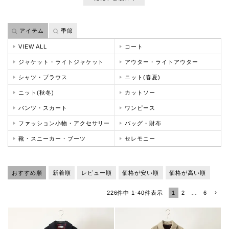
アイテム
季節
VIEW ALL
コート
ジャケット・ライトジャケット
アウター・ライトアウター
シャツ・ブラウス
ニット(春夏)
ニット(秋冬)
カットソー
パンツ・スカート
ワンピース
ファッション小物・アクセサリー
バッグ・財布
靴・スニーカー・ブーツ
セレモニー
おすすめ順
新着順
レビュー順
価格が安い順
価格が高い順
1
2
…
6
226
件中
1
-
40
件表示