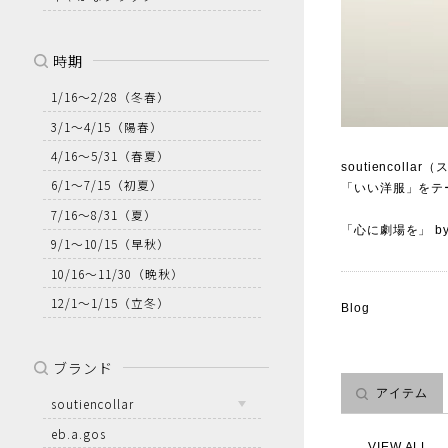
時期
1/16～2/28
（冬春）
3/1～4/15
（陽春）
4/16～5/31
（春夏）
soutienco
6/1～7/15
（初夏）
「いい洋服」をテ
7/16～8/31
（夏）
「心に劇場を」 by so
9/1～10/15
（早秋）
10/16～11/30
（晩秋）
12/1～1/15
（立冬）
Blog
ブランド
アイテム
soutiencollar
eb.a.gos
VIEW ALL