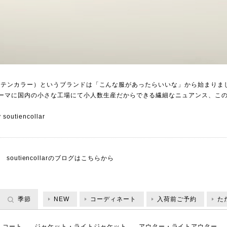
llar（ステンカラー）というブランドは「こんな服があったらいいな」から始まりま
ーマに国内の小さな工場にて小人数生産だからできる繊細なニュアンス、こ
utiencollar
soutiencollarのブログは
こちらから
季節
NEW
コーディネート
入荷前ご予約
た
コート
ジャケット・ライトジャケット
アウター・ライトアウター