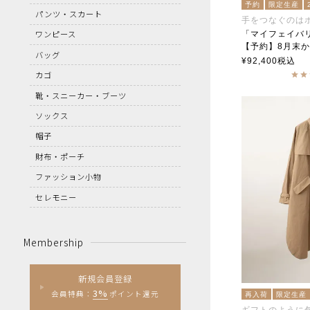
予約
限定生産
パンツ・スカート
手をつなぐのは
ワンピース
「マイフェイバ
【予約】8月末から9月初旬頃入荷予
バッグ
soutiencoll
¥
92,400
税込
カゴ
靴・スニーカー・ブーツ
ソックス
帽子
財布・ポーチ
ファッション小物
セレモニー
Membership
新規会員登録
3%
会員特典：
ポイント還元
再入荷
限定生産
ギフトのように