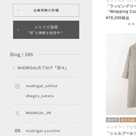
「ラッピングコ
会員特典の詳細
「Wrapping Co
soutiencoll
¥
79,200
税込
メルマガ登録
“旬”な情報を配信中！
Blog / SNS
MADRIGALのブログ「日々」
madrigal_online
ebagos_kataru
MADRIGAL_PR
製作中
限定生産
メンズライクな
madrigal yourline