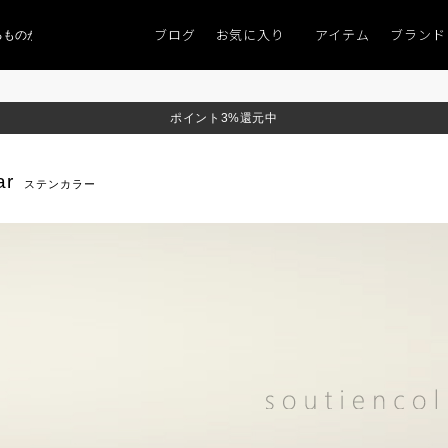
ブログ
お気に入り
アイテム
ブランド
のがない」
「キレイなニット」
ポイント9％「マンスリーポイントキャンペー
ポイント3%還元中
ar
ステンカラー