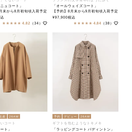
ーニュコート」
「オールウェイズコート」
月末から8月初旬頃入荷予定
【予約】8月末から9月初旬頃入荷予定
「Always Coat」
税込
¥
97,900
税込
ne Coat」
soutiencollar（ステンカラー）
4.82
（34）
4.84
（38）
collar（ステンカラー）
生産
26AW
予約
デビュー
26AW
ないコート
ギフトを包むようなトキメキ
コート」
「ラッピングコート パディントン」