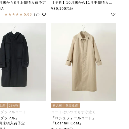
月末から8月上旬頃入荷予定
【予約】10月末から11月中旬頃入荷予定
at」
「Wrapping Coat Paddington」
税込
¥
89,100
税込
collar（ステンカラー）
soutiencollar(ステンカラー)
5.00
（7）
生産
26AW
再入荷
限定生産
人ダッフルコート
コートはいつでもすぐ近く
ーダッフル」
「ロシュフォールコート」
月末頃入荷予定
「Loshfall Coat」
ffel」
soutiencollar（ステンカラー）