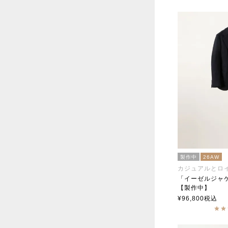
製作中
26AW
カジュアルとロ
「イーゼルジャ
【製作中】
「Easel Jacket」sou
¥
96,800
税込