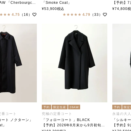
gcoat Wool ver. limited」
「Smoke Coat」
【予約】7
ar（ステンカラー）
soutiencollar（ステンカラー）
「Midi Co
¥
53,900
税込
¥
74,800
soutien
4.75
（16）
4.79
（33）
予約
限定生産
26AW
予約
限定
定番コート
究極の定番コート
永遠の大
コート ノクターン」
「フォローコート 」BLACK
「シルキ
at」
【予約】2026年8月末から9月初旬頃入荷予定
【予約】9
ar（ステンカラー）
「Follow Coat」BLACK
「Silky du