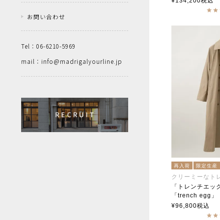
¥
134,200
税込
お問い合わせ
Tel：06-6210-5969
mail：info@madrigalyourline.jp
再入荷
限定生産
クリーミーなト
「トレンチエッ
「trench egg」
soutiencoll
¥
96,800
税込