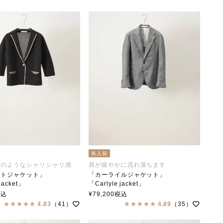
再入荷
トのようなシャリシャリ感
肩が緩やかに流れ落ちます
ートジャケット」
「カーライルジャケット」
Jacket」
「Carlyle jacket」
collar（ステンカラー）
soutiencollar（ステンカラー）
税込
¥
79,200
税込
4.83
（41）
4.89
（35）