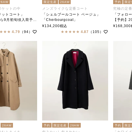
26AW
限定生産
26AW
予約
限定
ポケットの中
メンズライクな定番コート
究極の定
リットコート」
「シェルブールコート ベージュ」
「フォロー
定 「My Favorite Coat」
「Cherbourgcoat」
【予約】202
ar（ステンカラー）
soutiencollar（ステンカラー）
「Follow 
¥
134,200
税込
¥
168,300
soutien
4.79
（94）
4.87
（105）
26AW
予約
限定生産
26AW
予約
限定
包むトキメキ
包みたいし包まれたい
「カワイ