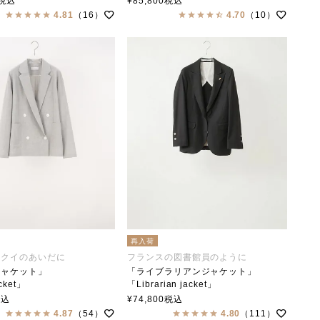
税込
¥
85,800
税込
collar（ステンカラー）
4.81
（16）
4.70
（10）
再入荷
トクイのあいだに
フランスの図書館員のように
ジャケット」
「ライブラリアンジャケット」
cket」
「Librarian jacket」
collar（ステンカラー）
soutiencollar（ステンカラー）
税込
¥
74,800
税込
4.87
（54）
4.80
（111）