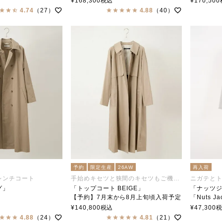
¥
168,300
税込
¥
170,500
soutiencollar（ステンカラー）
soutien
4.74
（27）
4.88
（40）
予約
限定生産
26AW
再入荷
レンチコート
手始めキセツと狭間のキセツもご機嫌に
ニガテと
グ」
「トップコート BEIGE」
「ナッツ
【予約】7月末から8月上旬頃入荷予定
「Nuts Ja
ar（ステンカラー）
Top Coat ベージュ
soutien
¥
140,800
税込
¥
47,300
トップコート
4.88
（24）
4.81
（21）