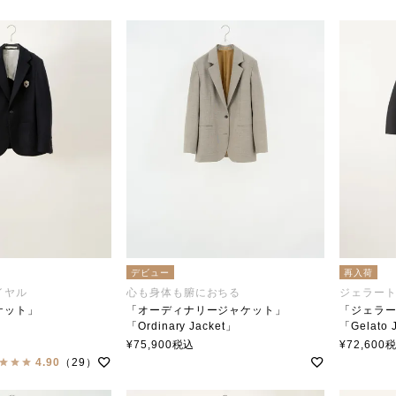
Ataraxia アタラクシア
デビュー
再入荷
イヤル
心も身体も腑におちる
ジェラー
ケット」
「オーディナリージャケット」
「ジェラ
「Ordinary Jacket」
「Gelato 
tiencollar（ステンカラー）
soutiencollar(ステンカラー)
soutien
¥
75,900
税込
¥
72,600
4.90
（29）