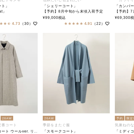
ート」
「シェリーコート」
「カンパ
at」
【予約】8月中旬から末頃入荷予定
【予約】7
ar（ステンカラー）
「Cherie Coat」
¥
99,000
税込
¥
69,300
soutiencollar（ステンカラー）
「Campag
4.73
（30）
4.91
（22）
soutien
26AW
26AW
予約
限定
定番コート
季節をまたぐ服
気兼ねの
「シェルブールコート ウールver. リミテッド」
「スモークコート」
「ミディ