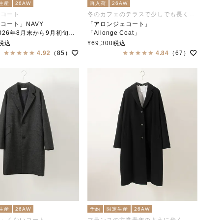
生産
26AW
再入荷
26AW
番コート
冬のカフェのテラスで少しでも長く居ます
コート」NAVY
「アロンジェコート」
6年8月末から9月初旬頃入荷予定
「Allonge Coat」
Coat」
soutiencollar（ステンカラー）
税込
¥
69,300
税込
collar（ステンカラー）
4.92
（85）
4.84
（67）
生産
26AW
予約
限定生産
26AW
イ」くないコート
フランスの文学青年のように歩く