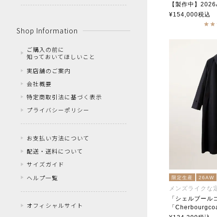
【製作中】2026AW 「Cherbour
soutiencoll
¥
154,000
税込
Shop Information
ご購入の前に
知っておいてほしいこと
実店舗のご案内
会社概要
特定商取引法に基づく表示
プライバシーポリシー
お支払い方法について
配送・送料について
サイズガイド
ヘルプ一覧
限定生産
26AW
メンズライクな
「シェルブール
オフィシャルサイト
「Cherbourgco
soutiencoll