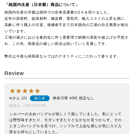
「純国内生産（日本製）商品について」
純国内生産の洋服は国内での全体流通量の2％を切りました。
近年の原材料、副資材料、輸送費、電気代、輸入コストの上昇を期に、
高齢に伴う職人の引退、後継者不足で日本国内の工場の自主廃業が相次
いでいます。
工場の減少における集約化に伴う需要増で納期の遅延や値上げが予想さ
れ、この先、国産品の厳しい状況は続いていく見通しです。
弊社は今後も純国産ならではのクオリティにこだわって参ります。
Review
m
2
神奈川県
40代
指定なし
購入者
投稿日
2021/05/05
シルバーの太めバングルが欲しくて探していました。私にとって
は野性味すぎたり、モダンすぎたりとなかなか見つからず。その
ときこのバングルを見つけ、シンプルで上品な感じが気に入り入
荷を心待ちにしていました。
