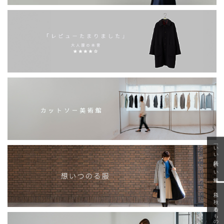
「いい年齢 いい洋服」
急に秋、着るものがない