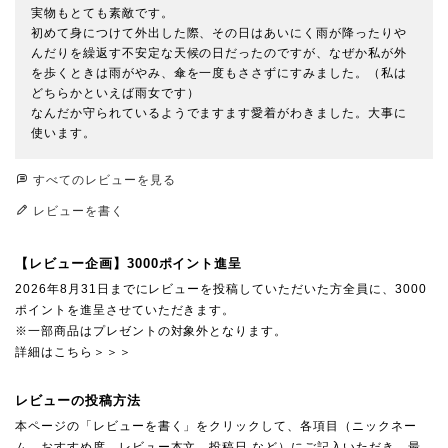
実物もとても素敵です。

初めて身につけて外出した際、その日はあいにく雨が降ったりや
んだりを繰返す不安定な天候の日だったのですが、なぜか私が外
を歩くときは雨がやみ、傘を一度もささずにすみました。（私は
どちらかといえば雨女です）

なんだか守られているようでますます愛着がわきました。大事に
使います。
すべてのレビューを見る
レビューを書く
【レビュー企画】3000ポイント進呈
2026年8月31日までにレビューを投稿していただいた方全員に、3000
ポイントを進呈させていただきます。
※一部商品はプレゼントの対象外となります。
詳細はこちら＞＞＞
レビューの投稿方法
本ページの「レビューを書く」をクリックして、各項目（ニックネー
ム、おすすめ度、レビュー本文、投稿日 など）にご記入いただき、最