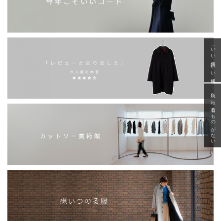
「いい年齢 いい洋服」
急に秋、着るものがない