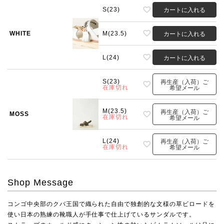
S(23)
カートに入れる
WHITE
M(23.5)
カートに入れる
L(24)
カートに入れる
S(23)
再生産（入荷）ご
在庫切れ
希望メール
M(23.5)
再生産（入荷）ご
MOSS
在庫切れ
希望メール
L(24)
再生産（入荷）ご
在庫切れ
希望メール
Shop Message
コンゴ中央部のクバ王国で織られた自由で独創的な文様の草ビロードを
使い日本の熟練の靴職人が手仕事で仕上げているサンダルです。