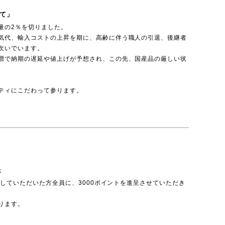
て」
量の2％を切りました。
気代、輸入コストの上昇を期に、高齢に伴う職人の引退、後継者
次いでいます。
増で納期の遅延や値上げが予想され、この先、国産品の厳しい状
ティにこだわって参ります。
呈
投稿していただいた方全員に、3000ポイントを進呈させていただき
ります。