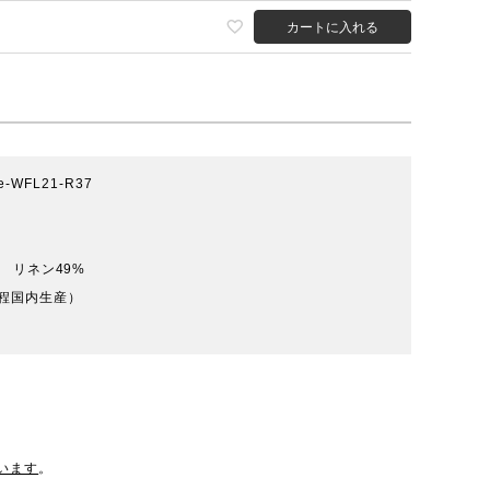
カートに入れる
ife-WFL21-R37
 リネン49%
程国内生産）
います
。