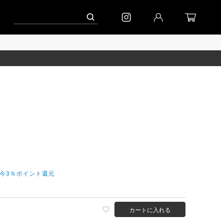
ーン」
到着｜2026AW「シフォンニット」
到着｜2026AW「マガジン」
だ今3％ポイント還元
カートに入れる