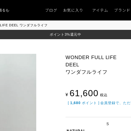
ブログ
お気に入り
アイテム
ブランド
ものがない」
「キレイなニット」
ポイント9％「マンスリーポイントキャンペ
 LIFE DEEL ワンダフルライフ
ポイント3%還元中
WONDER FULL LIFE
DEEL
ワンダフルライフ
61,600
¥
税込
[
1,680
ポイント ] 会員登録で、た
S