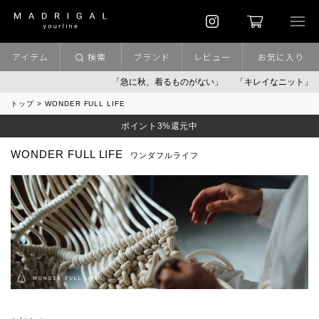
アイテム
検索
ブランド
レビュー
お気に入り
「急に秋、着るものがない」
「キレイなニット」
ポイン
トップ
WONDER FULL LIFE
ポイント3%還元中
WONDER FULL LIFE
ワンダフルライフ