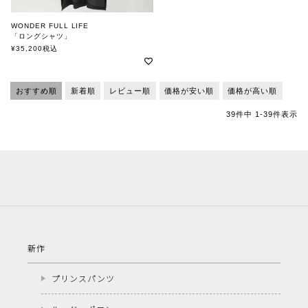
WONDER FULL LIFE
「ロングシャツ」
ワンダフルライフ
¥
35,200
税込
おすすめ順
新着順
レビュー順
価格が安い順
価格が高い順
39
件中
1
-
39
件表示
新作
プリンスパンツ