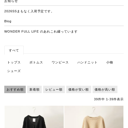
お知らせ
2026SSまもなく入荷予定です。
Blog
WONDER FULL LIFE のあれこれ綴っています
すべて
トップス
ボトムス
ワンピース
ハンドニット
小物
シューズ
おすすめ順
新着順
レビュー順
価格が安い順
価格が高い順
39
件中
1
-
39
件表示