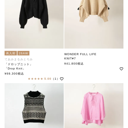
再入荷
26AW
WONDER FULL LIFE
KNIT#7
てあみまるみとろみ
ワンダフルライフ
¥
41,800
税込
「ドロップニット」
「Drop Knit」
soutiencollar(ステンカラー)
¥
69,300
税込
5.00
（1）