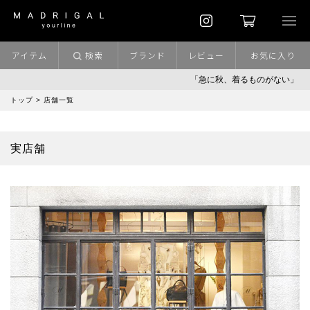
アイテム
検索
ブランド
レビュー
お気に入り
「急に秋、着るものがない」
「
トップ
> 店舗一覧
実店舗