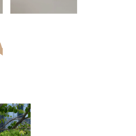
5.00
（7）