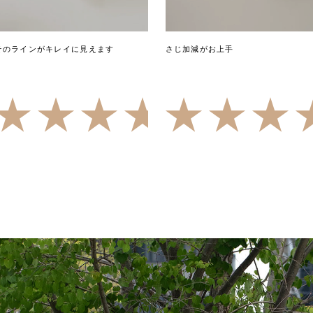
そのラインがキレイに見えます
さじ加減がお上手
5.00
（1）
5.00
（4）