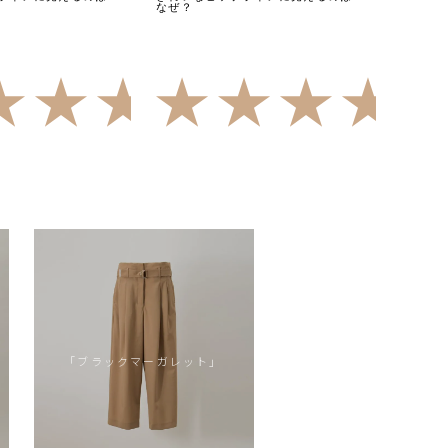
なぜ？
（17）
4.82
（11）
「ブラックマーガレット」