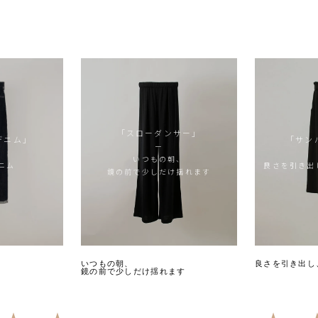
）
4.76
「スローダンサー」
デニム」
「サン
ー
いつもの朝、
ニム
良さを引き出
鏡の前で少しだけ揺れます
いつもの朝、
良さを引き出し
鏡の前で少しだけ揺れます