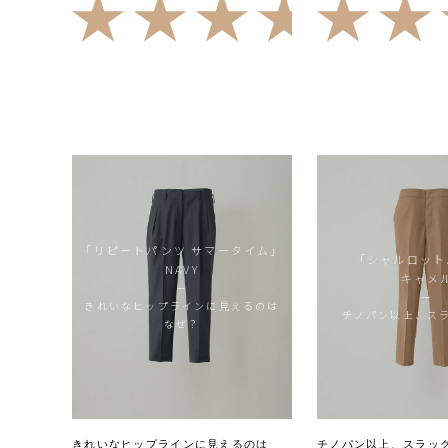
4.78
（9）
「リピートパンツ サマータイム」
「シャルロット
NAVY
キャメ
ー
ー
きれいなヒップラインに見えるのは
チノパン以上、ス
なぜ？
きれいなヒップラインに見えるのは
チノパン以上、スラッ