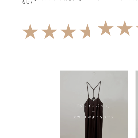
なぜ？
4.92
（13）
「グレイスパンツ」
ー
スカートのようなパンツ