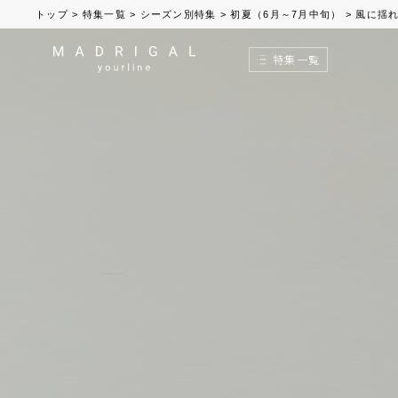
トップ
>
特集一覧
>
シーズン別特集
>
初夏（6月～7月中旬）
>
風に揺れ
特集一覧