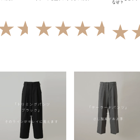
なぜ？
4.64
（22）
4.65
「トリミングパンツ
「テーラードパンツ」
ブラック」
ー
ー
さじ加減がお上手
そのラインがキレイに見えます