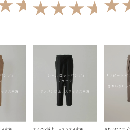
4.85
（47）
5
（
パンツ」
「シャルロットパンツ」
「リピートパ
ル
ブラック
きれいなヒッ
ー
ラックス未満
チノパン以上、スラックス未満
クス未満
チノパン以上、スラックス未満
きれいなヒップ