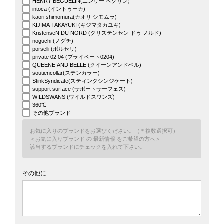
HENRY BEGUELIN(エンリー ベグリン)
intoca (イントゥーカ)
kaori shimomura(カオリ シモムラ)
KIJIMA TAKAYUKI (キジマタカユキ)
KristenseN DU NORD (クリステンセン ドゥ ノルド)
noguchi (ノグチ)
porselli (ポルセリ)
private 02 04 (プライベート0204)
QUEENE AND BELLE (クイーンアンドベル)
soutiencollar(ステンカラー)
StinkSyndicate(スティンクシンジケート)
support surface (サポートサーフェス)
WILDSWANS (ワイルドスワンズ)
360℃
その他ブランド
お気に入りのブランドをお選びください。（＊複数選択可）
＜
お気に入りブランド
の
最新情報
をご希望の方へ＞
該当するブランドにチェックを入れて下さい。
その他に