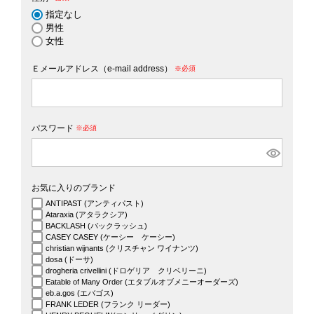
(必須)
指定なし
男性
女性
Ｅメールアドレス（e-mail address）
(必須)
パスワード
(必須)
お気に入りのブランド
ANTIPAST (アンティパスト)
Ataraxia (アタラクシア)
BACKLASH (バックラッシュ)
CASEY CASEY (ケーシー ケーシー)
christian wijnants (クリスチャン ワイナンツ)
dosa (ドーサ)
drogheria crivellini (ドロゲリア クリベリーニ)
Eatable of Many Order (エタブルオブメニーオーダーズ)
eb.a.gos (エバゴス)
FRANK LEDER (フランク リーダー)