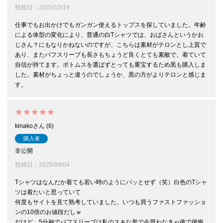
投稿日
2025/10/19
仕事でもお出かけでもガンガン使えるトップスを探していました。年齢
による体型の変化により、普通の白Tシャツでは、おばさんというかお
じさん？にもなりかねないのですが、こちらは素材がテロンとし上質で
あり、またパフスリーブも長さもちょうど良くとても素敵で、着ていて
自信が持てます。ボトムスを選ばずとっても重宝するため黒も購入しま
した。素材がちょっと違うのでしょうか、黒の方がよりテロンと感じま
す。
kinako
6
購入者
非公開
投稿日
2025/09/04
Tシャツはなんだか着ても若い時のようにパッとせず（笑）白色のTシャ
ツは着たいと思っていて

何度もサイトを見て熟考していました。いつも買うファストファッショ
ンの10倍のお値段だしｗ

だけど、5分袖でパフスリーブは私のスキな形で今買わなきゃ後で後悔