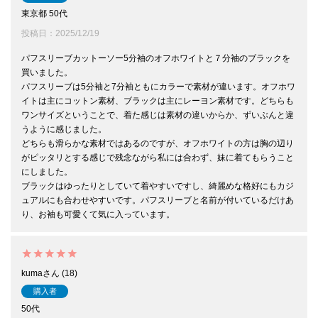
東京都
50代
投稿日
2025/12/19
パフスリーブカットーソー5分袖のオフホワイトと７分袖のブラックを
買いました。

パフスリーブは5分袖と7分袖ともにカラーで素材が違います。オフホワ
イトは主にコットン素材、ブラックは主にレーヨン素材です。どちらも
ワンサイズということで、着た感じは素材の違いからか、ずいぶんと違
うように感じました。

どちらも滑らかな素材ではあるのですが、オフホワイトの方は胸の辺り
がピッタリとする感じで残念ながら私には合わず、妹に着てもらうこと
にしました。

ブラックはゆったりとしていて着やすいですし、綺麗めな格好にもカジ
ュアルにも合わせやすいです。パフスリーブと名前が付いているだけあ
り、お袖も可愛くて気に入っています。
kuma
18
購入者
50代