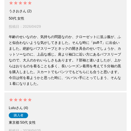
うさお
2
50代
女性
投稿日
2026/04/29
年齢のせいなのか、気持ちの問題なのか、クローゼットに並ぶ服が、ふ
と似合わないような気がしてきました。そんな時に「puff-T」に出会い
ました。絶妙なパフスリーブとネックの開き具合のせいでしょうか、カ
ットソーなのに、上品な感じ。肩より袖口に近い方にあるパフスリーブ
なので、大人のかわいらしさもあります。７部袖と迷いましたが、上か
らはおりものを着ることも多く、長いシーズン着用を考えて５分袖の黒
を購入しました。スカートでもパンツでもどちらにも合うと思います。
今日は何を着ようかと思った時に、ついつい手にとってしまう、そんな
１着になりました。
Lulu
4
購入者
東京都
50代
女性
投稿日
2026/04/25