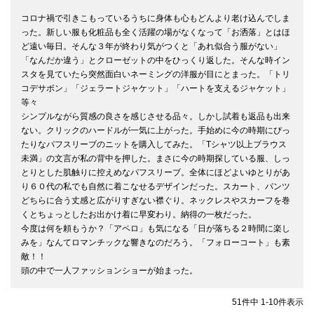
コロナ禍で引きこもっているうちに身体も心もどんより老け込んでしま
った。新しい服も化粧品も全く活躍の場がなくなって「お洒落」とはほ
ど遠い毎日。そんな３年が終わり気がつくと「あれ似合う服がない」
「なんだか違う」とクローゼットの中をひっくり返した。そんな時イン
スタを見ていたら突然面白いネーミングの洋服が目にとまった。「トリ
コデサボン」「ジェラートジャケット」「ハートを支えるジャケット」
等々　　　　　

シンプルながら質感の良さを感じさせる品々。しかし試着も返品も出来
ない。クリックのハードルが一気に上がった。手始めに今の時期にぴっ
たりなパフスリーブのニットを購入してみた。「Tシャツ以上ブラウス
未満」の文言が私の背中を押した。まさに今の時期探している服、しっ
とりとした肌触りに控えめなパフスリーブ。全体にほどよいゆとりがあ
り６０代の私でも自然に着こなせるデザインだった。スカート、パンツ
どちらに合う丈感と広がりすぎない襟ぐり。ネックレスやスカーフを巻
くとちょっとしたお出かけ着に早変わり。納得の一枚だった。

今度は何を頼もうか？「アペロ」も気になる「日が落ちる２時間に楽し
みを」なんてロマンチックな響きなのだろう。「フォローコート」も素
敵！！

51
件中
1
-
10
件表示