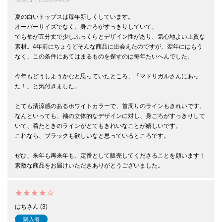
夏の白いトップスは毎年新しくしています。

オーバーサイズでなく、身ごろがすっきりしていて、

でも袖が五分丈で少しふっくらとデザイン性があり、気心地よい上質な
素材。4年前にちょうどそんな商品に出会えたのですが、翌年にはもう
なく、この条件にあてはまるものを探すのは毎年たいへんでした。

今年もどうしようかなと思っていたところ、「マドリガルさんにあっ
た！」と気付きました。

とても清涼感のあるホワイトカラーで、首周りのラインもきれいです。
なんといっても、袖の立体的なデザインに対し、身ごろがすっきりして
いて、着たときのラインがとてもきれいなことが嬉しいです。

これなら、ブラックも欲しいなと思っているところです。

ぜひ、来年も再来年も、定番として販売してくださることを願います！
素敵な商品をお届けいただきありがとうございました。
はち
3
購入者