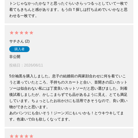
トンじゃなかったかな？と思ったぐらいさらっつるっとしていて一枚で
着てもきちんと感があります。もう白Ｔ探しは打ち止めでいいかなと思
わせる一枚です。
サチ
2
購入者
非公開
投稿日
2026/06/11
5分袖黒を購入しました。息子の結婚前の両家顔合わせに何を着ていこ
うと迷っていたところ、手持ちのスカートと合い、首開きの広いカット
ソーは似合わない私には丁度良いカットソーだと思い選びました。到着
後試着しましたが、かしこまらずでも品があるように見え、とても満足
しています。ちょっとしたお出かけにも活用できそうなので、良い買い
物ができたと思います。　

あのパンツにも合いそう！ジーンズにもいいかも！とウキウキしてま
す。色違いで白も欲しくなってます。