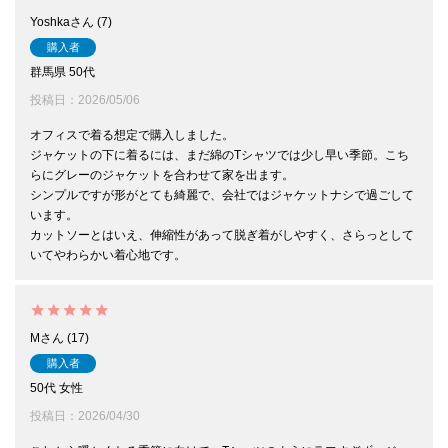
Yoshka
7
購入者
群馬県
50代
投稿日
2026/05/06
オフィスで着る想定で購入しました。

ジャケットの下に着るには、まだ綿のTシャツでは少し早い季節。こち
らにグレーのジャケットを合わせて家を出ます。

シンプルですが形がとても綺麗で、会社ではジャケットナシで過ごして
います。

カットソーとはいえ、伸縮性があって脱ぎ着がしやすく、さらっとして
いてやわらかい着心地です。
M
17
購入者
50代
女性
投稿日
2026/04/30