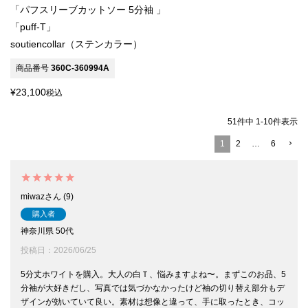
「パフスリーブカットソー 5分袖 」
「puff-T」
soutiencollar（ステンカラー）
商品番号
360C-360994A
¥
23,100
税込
51
件中
1
-
10
件表示
1
2
…
6
miwaz
9
購入者
神奈川県
50代
投稿日
2026/06/25
5分丈ホワイトを購入。大人の白Ｔ、悩みますよね〜。まずこのお品、5
分袖が大好きだし、写真では気づかなかったけど袖の切り替え部分もデ
ザインが効いていて良い。素材は想像と違って、手に取ったとき、コッ