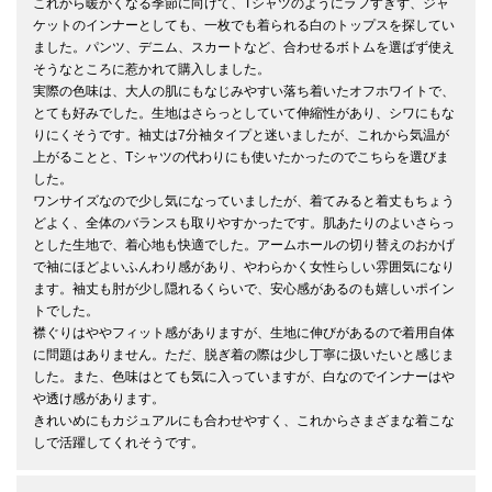
これから暖かくなる季節に向けて、Tシャツのようにラフすぎず、ジャ
ケットのインナーとしても、一枚でも着られる白のトップスを探してい
ました。パンツ、デニム、スカートなど、合わせるボトムを選ばず使え
そうなところに惹かれて購入しました。

実際の色味は、大人の肌にもなじみやすい落ち着いたオフホワイトで、
とても好みでした。生地はさらっとしていて伸縮性があり、シワにもな
りにくそうです。袖丈は7分袖タイプと迷いましたが、これから気温が
上がることと、Tシャツの代わりにも使いたかったのでこちらを選びま
した。

ワンサイズなので少し気になっていましたが、着てみると着丈もちょう
どよく、全体のバランスも取りやすかったです。肌あたりのよいさらっ
とした生地で、着心地も快適でした。アームホールの切り替えのおかげ
で袖にほどよいふんわり感があり、やわらかく女性らしい雰囲気になり
ます。袖丈も肘が少し隠れるくらいで、安心感があるのも嬉しいポイン
トでした。

襟ぐりはややフィット感がありますが、生地に伸びがあるので着用自体
に問題はありません。ただ、脱ぎ着の際は少し丁寧に扱いたいと感じま
した。また、色味はとても気に入っていますが、白なのでインナーはや
や透け感があります。

きれいめにもカジュアルにも合わせやすく、これからさまざまな着こな