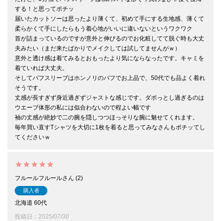
する！と思ってポチッ

届いたカットソーは思ったより薄くて、初めて手にする生地感、薄くて
柔らかくて手にしたらもう着心地がいいに違いないというワクワク

首が詰まっているのですが意外と伸びるのでお化粧してて脱ぐ時も大丈
夫みたい（まだ来たばかりでメイクしては試してませんがｗ）

意外と透け感は着てみるとおもったより気にならなったです。キャミを
着ていれば大丈夫。

そしてパフスリーブはホンノリのパフでお上品で、50代でも品よく着れ
そうです。

丈感が長すぎず身近過ぎずジャストな感じです。ダボっとし過ぎるのは
ウエーブ体形の私には似合わないので程よい幅です

袖の丈感が絶妙で二の腕を隠しつつほっそりな腕に魅せてくれます。

毎年買い直すTシャツを大切に1枚を着ると思ってみなさんもポチッてし
てくださいｗ
フルールフルール
2
購入者
北海道
60代
投稿日
2025/07/30